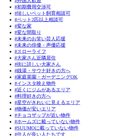
#外国人歓迎
#初期費用交渉可
#珍しいペット飼育相談可
#ペット2匹以上相談可
#変な家
#変な間取り
#未来のお笑い芸人応援
#未来の俳優・声優応援
#スローライフ
#大家さん近隣居住
#街に詳しい大家さん
#銭湯・サウナ好きの方へ
#家庭菜園・ガーデニングOK
#インスタ映え物件
#近くにジムがあるエリア
#料理好きの方へ
#星空がきれいに見えるエリア
#物価が安いエリア
#チョコザップが近い物件
#ホームズに載っていない物件
#SUUMOに載っていない物件
#住人が良い人たちです