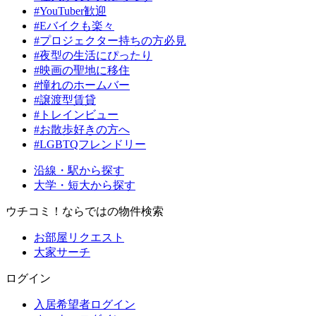
#YouTuber歓迎
#Eバイクも楽々
#プロジェクター持ちの方必見
#夜型の生活にぴったり
#映画の聖地に移住
#憧れのホームバー
#譲渡型賃貸
#トレインビュー
#お散歩好きの方へ
#LGBTQフレンドリー
沿線・駅から探す
大学・短大から探す
ウチコミ！ならではの物件検索
お部屋リクエスト
大家サーチ
ログイン
入居希望者ログイン