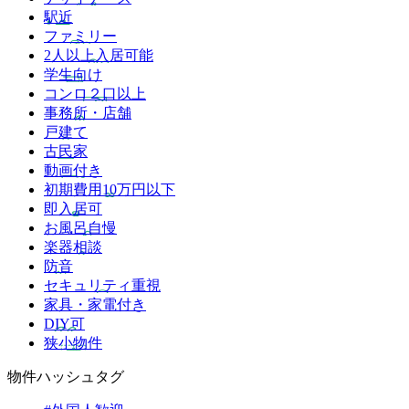
駅近
ファミリー
2人以上入居可能
学生向け
コンロ２口以上
事務所・店舗
戸建て
古民家
動画付き
初期費用10万円以下
即入居可
お風呂自慢
楽器相談
防音
セキュリティ重視
家具・家電付き
DIY可
狭小物件
物件ハッシュタグ