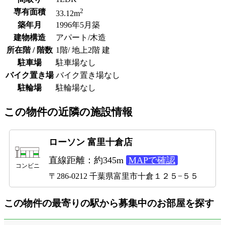
2
専有面積
33.12m
築年月
1996年5月築
建物構造
アパート/木造
所在階 / 階数
1階/ 地上2階 建
駐車場
駐車場なし
バイク置き場
バイク置き場なし
駐輪場
駐輪場なし
この物件の近隣の施設情報
ローソン 富里十倉店
直線距離：約345m
MAPで確認
コンビニ
〒286-0212 千葉県富里市十倉１２５−５５
この物件の最寄りの駅から募集中のお部屋を探す