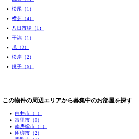
松尾（1）
横芝（4）
八日市場（1）
干潟（1）
旭（2）
松岸（2）
銚子（6）
この物件の周辺エリアから募集中のお部屋を探す
白井市（1）
富里市（0）
南房総市（1）
匝瑳市（2）