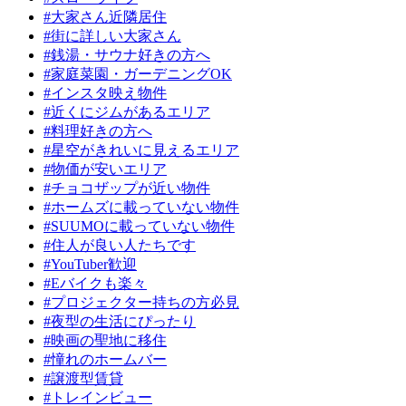
#大家さん近隣居住
#街に詳しい大家さん
#銭湯・サウナ好きの方へ
#家庭菜園・ガーデニングOK
#インスタ映え物件
#近くにジムがあるエリア
#料理好きの方へ
#星空がきれいに見えるエリア
#物価が安いエリア
#チョコザップが近い物件
#ホームズに載っていない物件
#SUUMOに載っていない物件
#住人が良い人たちです
#YouTuber歓迎
#Eバイクも楽々
#プロジェクター持ちの方必見
#夜型の生活にぴったり
#映画の聖地に移住
#憧れのホームバー
#譲渡型賃貸
#トレインビュー