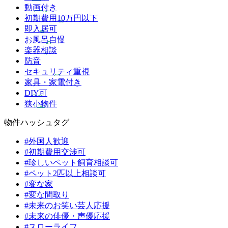
動画付き
初期費用10万円以下
即入居可
お風呂自慢
楽器相談
防音
セキュリティ重視
家具・家電付き
DIY可
狭小物件
物件ハッシュタグ
#外国人歓迎
#初期費用交渉可
#珍しいペット飼育相談可
#ペット2匹以上相談可
#変な家
#変な間取り
#未来のお笑い芸人応援
#未来の俳優・声優応援
#スローライフ