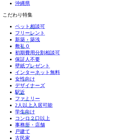
沖縄県
こだわり特集
ペット相談可
フリーレント
新築・築浅
敷礼０
初期費用分割相談可
保証人不要
壁紙プレゼント
インターネット無料
女性向け
デザイナーズ
駅近
ファミリー
2人以上入居可能
学生向け
コンロ２口以上
事務所・店舗
戸建て
古民家