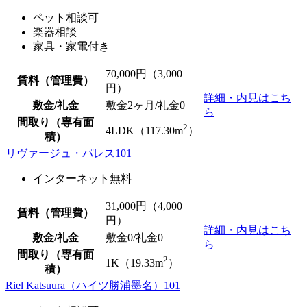
ペット相談可
楽器相談
家具・家電付き
70,000
円（3,000
賃料（管理費）
円）
詳細・内見はこち
敷金/礼金
敷金2ヶ月/
礼金0
ら
間取り（専有面
2
4LDK（117.30m
）
積）
リヴァージュ・パレス101
インターネット無料
31,000
円（4,000
賃料（管理費）
円）
詳細・内見はこち
敷金/礼金
敷金0
/
礼金0
ら
間取り（専有面
2
1K（19.33m
）
積）
Riel Katsuura（ハイツ勝浦墨名）101