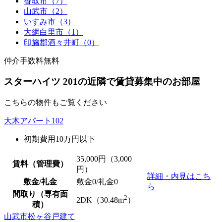
香取市（7）
山武市（2）
いすみ市（3）
大網白里市（1）
印旛郡酒々井町（0）
仲介手数料無料
スターハイツ 201の近隣で賃貸募集中のお部屋
こちらの物件もご覧ください
大木アパート102
初期費用10万円以下
35,000
円（3,000
賃料（管理費）
円）
詳細・内見はこち
敷金/礼金
敷金0
/
礼金0
ら
間取り（専有面
2
2DK（30.48m
）
積）
山武市松ヶ谷戸建て