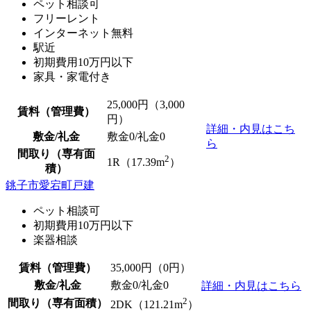
ペット相談可
フリーレント
インターネット無料
駅近
初期費用10万円以下
家具・家電付き
25,000
円（3,000
賃料（管理費）
円）
詳細・内見はこち
敷金/礼金
敷金0
/
礼金0
ら
間取り（専有面
2
1R（17.39m
）
積）
銚子市愛宕町戸建
ペット相談可
初期費用10万円以下
楽器相談
賃料（管理費）
35,000
円（0円）
敷金/礼金
敷金0
/
礼金0
詳細・内見はこちら
2
間取り（専有面積）
2DK（121.21m
）