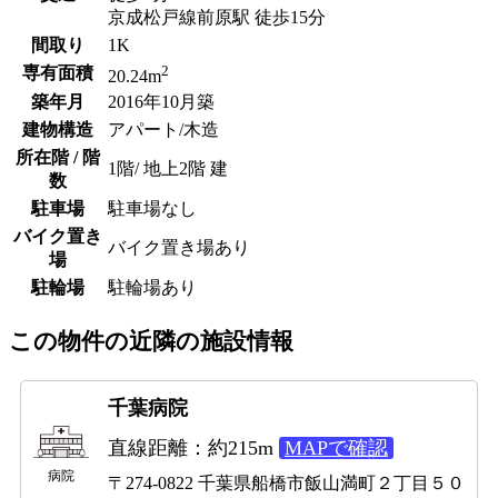
京成松戸線前原駅 徒歩15分
間取り
1K
2
専有面積
20.24m
築年月
2016年10月築
建物構造
アパート/木造
所在階 / 階
1階/ 地上2階 建
数
駐車場
駐車場なし
バイク置き
バイク置き場あり
場
駐輪場
駐輪場あり
この物件の近隣の施設情報
千葉病院
直線距離：約215m
MAPで確認
病院
〒274-0822 千葉県船橋市飯山満町２丁目５０