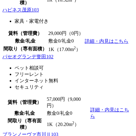
積）
ハピネス茂原103
家具・家電付き
賃料（管理費）
29,000
円（0円）
敷金/礼金
敷金0
/
礼金0
詳細・内見はこちら
2
間取り（専有面積）
1K（17.00m
）
パセオグランデ誉田102
ペット相談可
フリーレント
インターネット無料
セキュリティ
57,000
円（9,000
賃料（管理費）
円）
詳細・内見はこち
敷金/礼金
敷金0
/
礼金0
ら
間取り（専有面
2
1K（20.20m
）
積）
ブランノーヴァ市川Ⅱ103