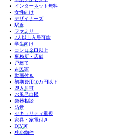
インターネット無料
女性向け
デザイナーズ
駅近
ファミリー
2人以上入居可能
学生向け
コンロ２口以上
事務所・店舗
戸建て
古民家
動画付き
初期費用10万円以下
即入居可
お風呂自慢
楽器相談
防音
セキュリティ重視
家具・家電付き
DIY可
狭小物件