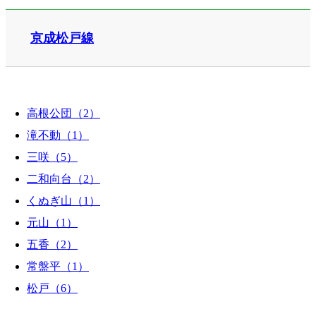
京成松戸線
高根公団（2）
滝不動（1）
三咲（5）
二和向台（2）
くぬぎ山（1）
元山（1）
五香（2）
常盤平（1）
松戸（6）