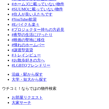
#ホームズに載っていない物件
#SUUMOに載っていない物件
#住人が良い人たちです
#YouTuber歓迎
#Eバイクも楽々
#プロジェクター持ちの方必見
#夜型の生活にぴったり
#映画の聖地に移住
#憧れのホームバー
#譲渡型賃貸
#トレインビュー
#お散歩好きの方へ
#LGBTQフレンドリー
沿線・駅から探す
大学・短大から探す
ウチコミ！ならではの物件検索
お部屋リクエスト
大家サーチ