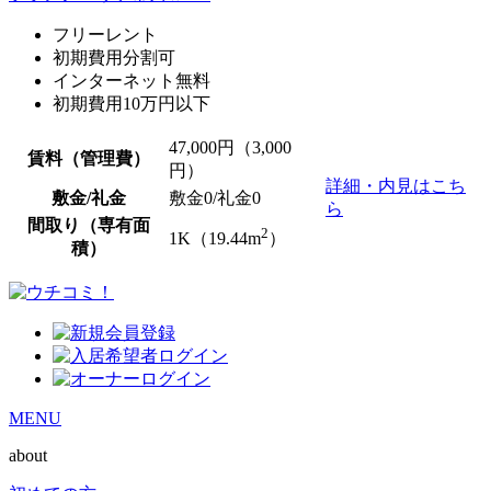
フリーレント
初期費用分割可
インターネット無料
初期費用10万円以下
47,000
円（3,000
賃料（管理費）
円）
詳細・内見はこち
敷金/礼金
敷金0
/
礼金0
ら
間取り（専有面
2
1K（19.44m
）
積）
MENU
about