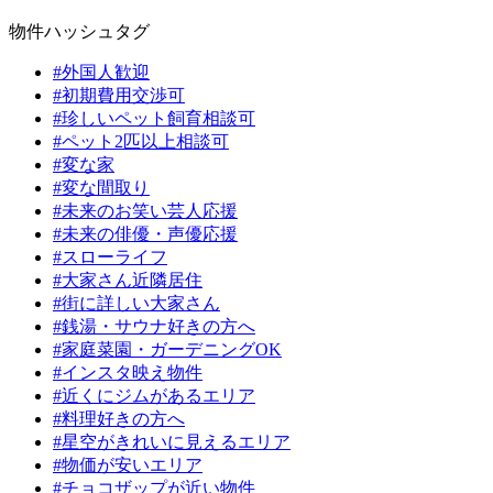
物件ハッシュタグ
#外国人歓迎
#初期費用交渉可
#珍しいペット飼育相談可
#ペット2匹以上相談可
#変な家
#変な間取り
#未来のお笑い芸人応援
#未来の俳優・声優応援
#スローライフ
#大家さん近隣居住
#街に詳しい大家さん
#銭湯・サウナ好きの方へ
#家庭菜園・ガーデニングOK
#インスタ映え物件
#近くにジムがあるエリア
#料理好きの方へ
#星空がきれいに見えるエリア
#物価が安いエリア
#チョコザップが近い物件