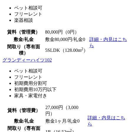
ペット相談可
フリーレント
楽器相談
賃料（管理費）
80,000
円（0円）
敷金/礼金
敷金80,000円/
礼金0
詳細・内見はこち
ら
間取り（専有面
2
5SLDK（128.00m
）
積）
グランディーハイツ102
ペット相談可
フリーレント
初期費用分割可
初期費用10万円以下
家具・家電付き
27,000
円（3,000
賃料（管理費）
円）
詳細・内見はこち
敷金/礼金
敷金1ヶ月/
礼金0
ら
間取り（専有面
2
1R（16.52m
）