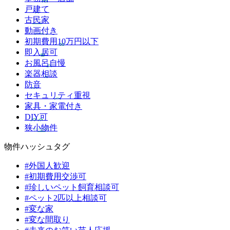
戸建て
古民家
動画付き
初期費用10万円以下
即入居可
お風呂自慢
楽器相談
防音
セキュリティ重視
家具・家電付き
DIY可
狭小物件
物件ハッシュタグ
#外国人歓迎
#初期費用交渉可
#珍しいペット飼育相談可
#ペット2匹以上相談可
#変な家
#変な間取り