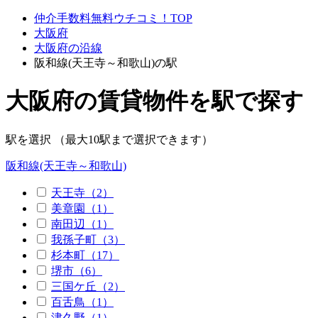
仲介手数料無料ウチコミ！TOP
大阪府
大阪府の沿線
阪和線(天王寺～和歌山)の駅
大阪府の賃貸物件を駅で探す
駅を選択 （最大10駅まで選択できます）
阪和線(天王寺～和歌山)
天王寺（2）
美章園（1）
南田辺（1）
我孫子町（3）
杉本町（17）
堺市（6）
三国ケ丘（2）
百舌鳥（1）
津久野（1）