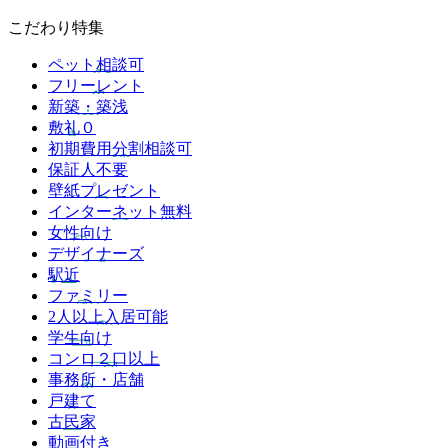
こだわり特集
ペット相談可
フリーレント
新築・築浅
敷礼０
初期費用分割相談可
保証人不要
壁紙プレゼント
インターネット無料
女性向け
デザイナーズ
駅近
ファミリー
2人以上入居可能
学生向け
コンロ２口以上
事務所・店舗
戸建て
古民家
動画付き