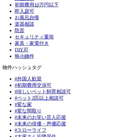
初期費用10万円以下
即入居可
お風呂自慢
楽器相談
防音
セキュリティ重視
家具・家電付き
DIY可
狭小物件
物件ハッシュタグ
#外国人歓迎
#初期費用交渉可
#珍しいペット飼育相談可
#ペット2匹以上相談可
#変な家
#変な間取り
#未来のお笑い芸人応援
#未来の俳優・声優応援
#スローライフ
#大家さん近隣居住