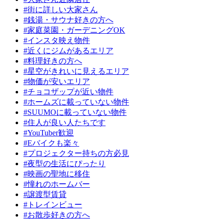
#街に詳しい大家さん
#銭湯・サウナ好きの方へ
#家庭菜園・ガーデニングOK
#インスタ映え物件
#近くにジムがあるエリア
#料理好きの方へ
#星空がきれいに見えるエリア
#物価が安いエリア
#チョコザップが近い物件
#ホームズに載っていない物件
#SUUMOに載っていない物件
#住人が良い人たちです
#YouTuber歓迎
#Eバイクも楽々
#プロジェクター持ちの方必見
#夜型の生活にぴったり
#映画の聖地に移住
#憧れのホームバー
#譲渡型賃貸
#トレインビュー
#お散歩好きの方へ