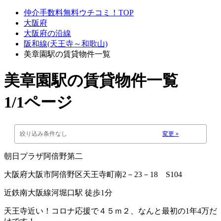
仲介手数料無料ウチコミ！TOP
大阪府
大阪府の沿線
阪和線(天王寺～和歌山)
美章園駅の賃貸物件一覧
美章園駅
の賃貸物件一覧
1/1ページ
絞り込み条件なし
変更 »
朝日プラザ阿倍野第二
大阪府大阪市阿倍野区天王寺町南2－23－18 S104
近鉄南大阪線河堀口駅 徒歩1分
天王寺近い！コロナ応援で４５ｍ２、なんと最初の1年4万だ