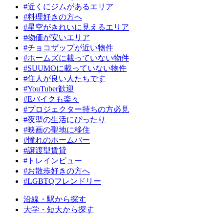
#近くにジムがあるエリア
#料理好きの方へ
#星空がきれいに見えるエリア
#物価が安いエリア
#チョコザップが近い物件
#ホームズに載っていない物件
#SUUMOに載っていない物件
#住人が良い人たちです
#YouTuber歓迎
#Eバイクも楽々
#プロジェクター持ちの方必見
#夜型の生活にぴったり
#映画の聖地に移住
#憧れのホームバー
#譲渡型賃貸
#トレインビュー
#お散歩好きの方へ
#LGBTQフレンドリー
沿線・駅から探す
大学・短大から探す