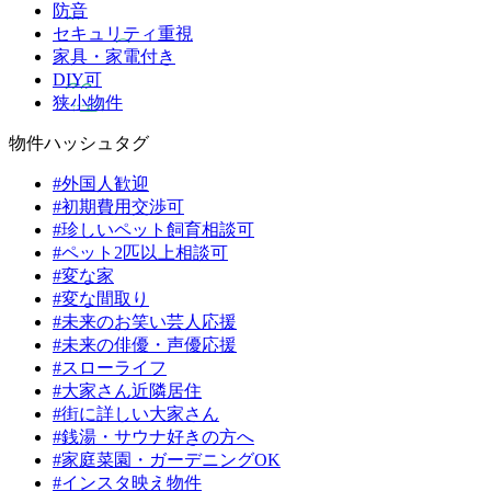
防音
セキュリティ重視
家具・家電付き
DIY可
狭小物件
物件ハッシュタグ
#外国人歓迎
#初期費用交渉可
#珍しいペット飼育相談可
#ペット2匹以上相談可
#変な家
#変な間取り
#未来のお笑い芸人応援
#未来の俳優・声優応援
#スローライフ
#大家さん近隣居住
#街に詳しい大家さん
#銭湯・サウナ好きの方へ
#家庭菜園・ガーデニングOK
#インスタ映え物件