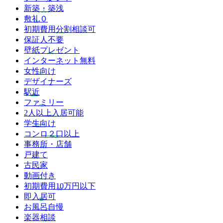
新築・築浅
敷礼０
初期費用分割相談可
保証人不要
壁紙プレゼント
インターネット無料
女性向け
デザイナーズ
駅近
ファミリー
2人以上入居可能
学生向け
コンロ２口以上
事務所・店舗
戸建て
古民家
動画付き
初期費用10万円以下
即入居可
お風呂自慢
楽器相談