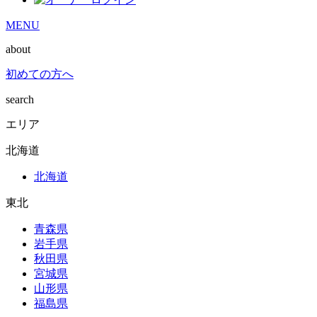
MENU
about
初めての方へ
search
エリア
北海道
北海道
東北
青森県
岩手県
秋田県
宮城県
山形県
福島県