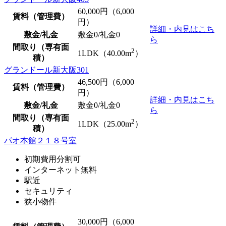
60,000
円（6,000
賃料（管理費）
円）
詳細・内見はこち
敷金/礼金
敷金0
/
礼金0
ら
間取り（専有面
2
1LDK（40.00m
）
積）
グランドール新大阪301
46,500
円（6,000
賃料（管理費）
円）
詳細・内見はこち
敷金/礼金
敷金0
/
礼金0
ら
間取り（専有面
2
1LDK（25.00m
）
積）
パオ本館２１８号室
初期費用分割可
インターネット無料
駅近
セキュリティ
狭小物件
30,000
円（6,000