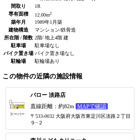
間取り
1R
2
専有面積
12.00m
築年月
1989年1月築
建物構造
マンション/鉄骨造
所在階 / 階数
2階/ 地上4階 建
駐車場
駐車場なし
バイク置き場
バイク置き場なし
駐輪場
駐輪場あり
この物件の近隣の施設情報
バロー 淡路店
直線距離：約82m
MAPで確認
スーパー
〒533-0032 大阪府大阪市東淀川区淡路２丁目
９−２