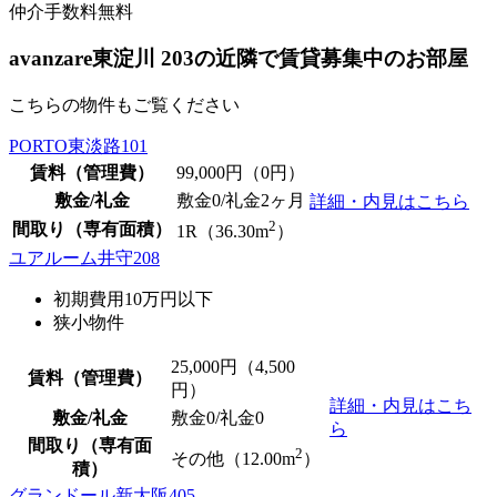
仲介手数料無料
avanzare東淀川 203の近隣で賃貸募集中のお部屋
こちらの物件もご覧ください
PORTO東淡路101
賃料（管理費）
99,000
円（0円）
敷金/礼金
敷金0
/礼金2ヶ月
詳細・内見はこちら
2
間取り（専有面積）
1R（36.30m
）
ユアルーム井守208
初期費用10万円以下
狭小物件
25,000
円（4,500
賃料（管理費）
円）
詳細・内見はこち
敷金/礼金
敷金0
/
礼金0
ら
間取り（専有面
2
その他（12.00m
）
積）
グランドール新大阪405