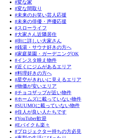
#変な家
#変な間取り
#未来のお笑い芸人応援
#未来の俳優・声優応援
#スローライフ
#大家さん近隣居住
#街に詳しい大家さん
#銭湯・サウナ好きの方へ
#家庭菜園・ガーデニングOK
#インスタ映え物件
#近くにジムがあるエリア
#料理好きの方へ
#星空がきれいに見えるエリア
#物価が安いエリア
#チョコザップが近い物件
#ホームズに載っていない物件
#SUUMOに載っていない物件
#住人が良い人たちです
#YouTuber歓迎
#Eバイクも楽々
#プロジェクター持ちの方必見
#夜型の生活にぴったり