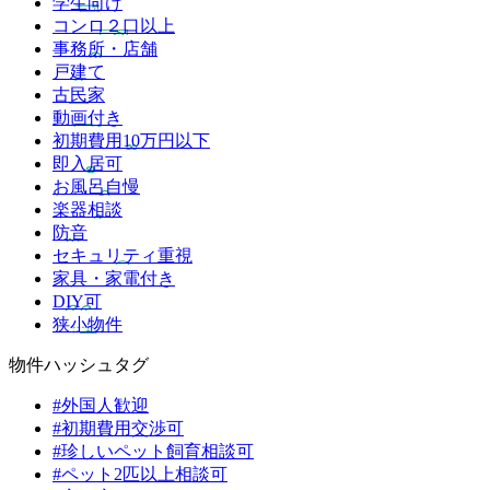
学生向け
コンロ２口以上
事務所・店舗
戸建て
古民家
動画付き
初期費用10万円以下
即入居可
お風呂自慢
楽器相談
防音
セキュリティ重視
家具・家電付き
DIY可
狭小物件
物件ハッシュタグ
#外国人歓迎
#初期費用交渉可
#珍しいペット飼育相談可
#ペット2匹以上相談可