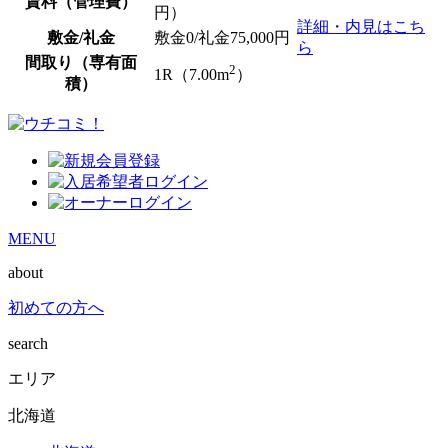
賃料（管理費）
円）
詳細・内見はこち
敷金/礼金
敷金0
/礼金75,000円
ら
間取り（専有面
2
1R（7.00m
）
積）
MENU
about
初めての方へ
search
エリア
北海道