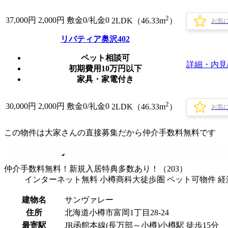
2
37,000
円
2,000円
敷金0
/
礼金0
2LDK（46.33m
）
お気
リバティア奥沢402
ペット相談可
詳細・内見
初期費用10万円以下
家具・家電付き
2
30,000
円
2,000円
敷金0
/
礼金0
2LDK（46.33m
）
お気
この物件は大家さんの直接募集だから
仲介手数料無料
です
仲介手数料無料！新規入居特典多数あり！（203）
インターネット無料 小樽商科大徒歩圏 ペット可物件 
建物名
サンヴァレー
住所
北海道小樽市富岡1丁目28-24
最寄駅
JR函館本線(長万部～小樽)小樽駅 徒歩15分