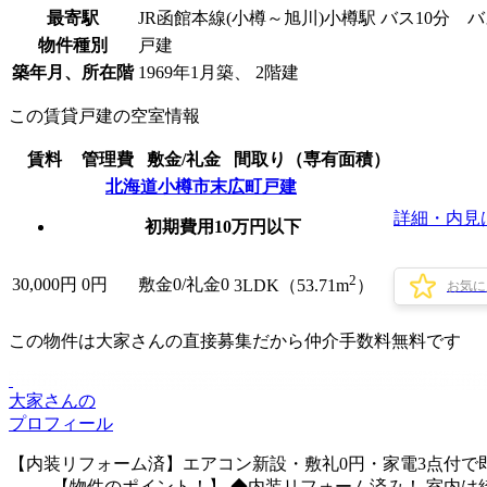
最寄駅
JR函館本線(小樽～旭川)小樽駅 バス10分 
物件種別
戸建
築年月、所在階
1969年1月築、 2階建
この賃貸戸建の空室情報
賃料
管理費
敷金/礼金
間取り（専有面積）
北海道小樽市末広町戸建
詳細・内見
初期費用10万円以下
2
30,000
円
0円
敷金0
/
礼金0
3LDK（53.71m
）
お気に
この物件は大家さんの直接募集だから
仲介手数料無料
です
大家さんの
プロフィール
【内装リフォーム済】エアコン新設・敷礼0円・家電3点付で即生
【物件のポイント！】 ◆内装リフォーム済み！ 室内は