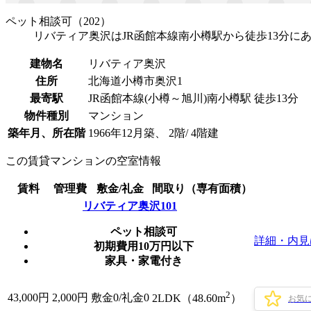
ペット相談可（202）
リバティア奥沢はJR函館本線南小樽駅から徒歩13分に
建物名
リバティア奥沢
住所
北海道小樽市奥沢1
最寄駅
JR函館本線(小樽～旭川)南小樽駅 徒歩13分
物件種別
マンション
築年月、所在階
1966年12月築、 2階/ 4階建
この賃貸マンションの空室情報
賃料
管理費
敷金/礼金
間取り（専有面積）
リバティア奥沢101
ペット相談可
詳細・内見
初期費用10万円以下
家具・家電付き
2
43,000
円
2,000円
敷金0
/
礼金0
2LDK（48.60m
）
お気