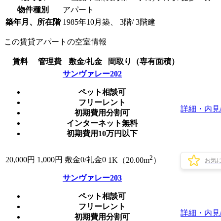
物件種別
アパート
築年月、所在階
1985年10月築、 3階/ 3階建
この賃貸アパートの空室情報
賃料
管理費
敷金/礼金
間取り（専有面積）
サンヴァレー202
ペット相談可
フリーレント
詳細・内見
初期費用分割可
インターネット無料
初期費用10万円以下
2
20,000
円
1,000円
敷金0
/
礼金0
1K（20.00m
）
お気
サンヴァレー203
ペット相談可
フリーレント
詳細・内見
初期費用分割可