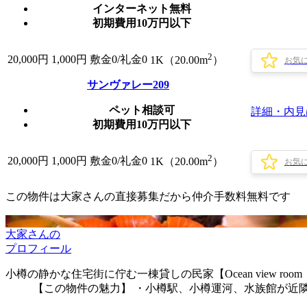
インターネット無料
初期費用10万円以下
2
20,000
円
1,000円
敷金0
/
礼金0
1K（20.00m
）
お気
サンヴァレー209
ペット相談可
詳細・内見
初期費用10万円以下
2
20,000
円
1,000円
敷金0
/
礼金0
1K（20.00m
）
お気
この物件は大家さんの直接募集だから
仲介手数料無料
です
大家さんの
プロフィール
小樽の静かな住宅街に佇む一棟貸しの民家【Ocean view room・Parki
【この物件の魅力】 ・小樽駅、小樽運河、水族館が近隣