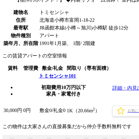
建物名
トミセンシャ
住所
北海道小樽市富岡1-18-22
最寄駅
JR函館本線(小樽～旭川)小樽駅 徒歩12分
物件種別
アパート
築年月、所在階
1991年1月築、 1階/ 2階建
この賃貸アパートの空室情報
賃料
管理費
敷金/礼金
間取り（専有面積）
トミセンシャ101
初期費用10万円以下
詳細・内見
家具・家電付き
2
30,000
円
0円
敷金0
/
礼金0
1K（20.66m
）
お気に
この物件は大家さんの直接募集だから
仲介手数料無料
です