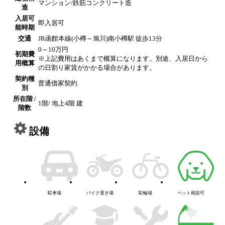
マンション/鉄筋コンクリート造
造
入居可
即入居可
能時期
交通
JR函館本線(小樽～旭川)南小樽駅 徒歩13分
0～10万円
初期費
※上記費用はあくまで概算になります。別途、入居日から
用概算
の日割り家賃がかかる場合があります。
契約種
普通借家契約
別
所在階 /
1階/ 地上4階 建
階数
設備
駐車場
バイク置き場
駐輪場
ペット相談可