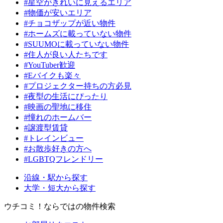
#星空がきれいに見えるエリア
#物価が安いエリア
#チョコザップが近い物件
#ホームズに載っていない物件
#SUUMOに載っていない物件
#住人が良い人たちです
#YouTuber歓迎
#Eバイクも楽々
#プロジェクター持ちの方必見
#夜型の生活にぴったり
#映画の聖地に移住
#憧れのホームバー
#譲渡型賃貸
#トレインビュー
#お散歩好きの方へ
#LGBTQフレンドリー
沿線・駅から探す
大学・短大から探す
ウチコミ！ならではの物件検索