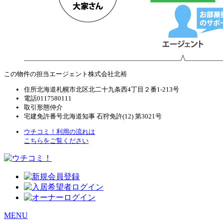
この物件の担当エージェント
株式会社北裕
住所
北海道札幌市北区北二十九条西4丁目２番1-213号
電話
0117580111
取引形態
仲介
宅建免許番号
北海道知事 石狩免許(12) 第3021号
ウチコミ！利用の流れは
こちらをご覧ください
MENU