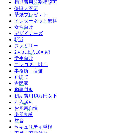
初期費用分割相談可
保証人不要
壁紙プレゼント
インターネット無料
女性向け
デザイナーズ
駅近
ファミリー
2人以上入居可能
学生向け
コンロ２口以上
事務所・店舗
戸建て
古民家
動画付き
初期費用10万円以下
即入居可
お風呂自慢
楽器相談
防音
セキュリティ重視