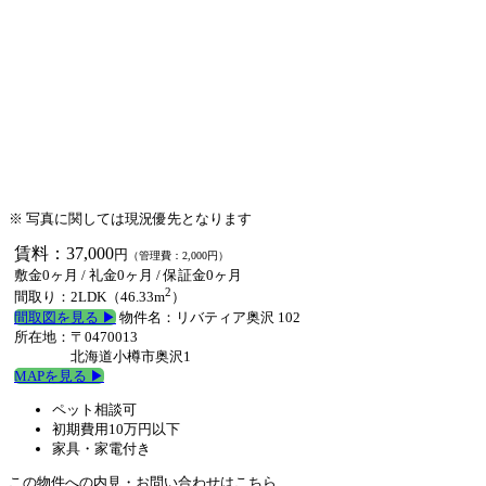
※ 写真に関しては現況優先となります
賃料：37,000
円
（管理費：2,000円）
敷金0ヶ月
/
礼金0ヶ月
/
保証金0ヶ月
2
間取り：2LDK（46.33m
）
間取図を見る ▶︎
物件名：リバティア奥沢 102
所在地：〒0470013
北海道小樽市奥沢1
MAPを見る ▶︎
ペット相談可
初期費用10万円以下
家具・家電付き
この物件への内見・お問い合わせはこちら