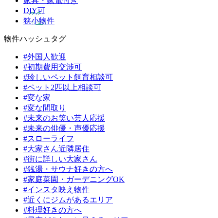
家具・家電付き
DIY可
狭小物件
物件ハッシュタグ
#外国人歓迎
#初期費用交渉可
#珍しいペット飼育相談可
#ペット2匹以上相談可
#変な家
#変な間取り
#未来のお笑い芸人応援
#未来の俳優・声優応援
#スローライフ
#大家さん近隣居住
#街に詳しい大家さん
#銭湯・サウナ好きの方へ
#家庭菜園・ガーデニングOK
#インスタ映え物件
#近くにジムがあるエリア
#料理好きの方へ