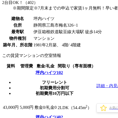
2台目OK！（402）
※期間限定※7月末までの申込で家賃1ヶ月無料！早い者
建物名
坪内ハイツ
住所
静岡県三島市梅名326−1
最寄駅
伊豆箱根鉄道駿豆線大場駅 徒歩14分
物件種別
マンション
築年月、所在階
1981年2月築、 4階/ 4階建
この賃貸マンションの空室情報
賃料
管理費
敷金/礼金
間取り（専有面積）
坪内ハイツ102
フリーレント
詳細・内見
初期費用分割可
初期費用10万円以下
2
43,000
円
5,000円
敷金0
/
礼金0
2LDK（54.45m
）
お気
坪内ハイツ402