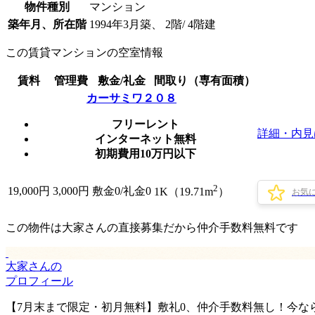
物件種別
マンション
築年月、所在階
1994年3月築、 2階/ 4階建
この賃貸マンションの空室情報
賃料
管理費
敷金/礼金
間取り（専有面積）
カーサミワ２０８
フリーレント
詳細・内見
インターネット無料
初期費用10万円以下
2
19,000
円
3,000円
敷金0
/
礼金0
1K（19.71m
）
お気
この物件は大家さんの直接募集だから
仲介手数料無料
です
大家さんの
プロフィール
【7月末まで限定・初月無料】敷礼0、仲介手数料無し！今な