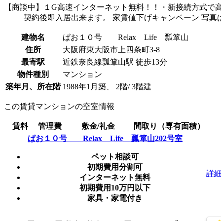
【商談中】１G高速インターネット無料！！・新接続方式で高
契約後即入居出来ます。 家賃値下げキャンペーン 写真はこ
建物名
ぱお１０号 Relax Life 瓢箪山
住所
大阪府東大阪市上四条町3-8
最寄駅
近鉄奈良線瓢箪山駅 徒歩13分
物件種別
マンション
築年月、所在階
1988年1月築、 2階/ 3階建
この賃貸マンションの空室情報
賃料
管理費
敷金/礼金
間取り（専有面積）
ぱお１０号 Relax Life 瓢箪山202号室
ペット相談可
初期費用分割可
詳
インターネット無料
初期費用10万円以下
家具・家電付き