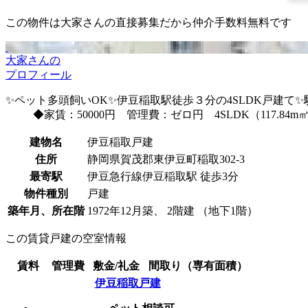
この物件は大家さんの直接募集だから
仲介手数料無料
です
大家さんの
プロフィール
✨ペット多頭飼いOK✨伊豆稲取駅徒歩３分の4SLDK戸建て
◆家賃：50000円 管理費：ゼロ円 4SLDK（117.
建物名
伊豆稲取戸建
住所
静岡県賀茂郡東伊豆町稲取302-3
最寄駅
伊豆急行線伊豆稲取駅 徒歩3分
物件種別
戸建
築年月、所在階
1972年12月築、 2階建 （地下1階）
この賃貸戸建の空室情報
賃料
管理費
敷金/礼金
間取り（専有面積）
伊豆稲取戸建