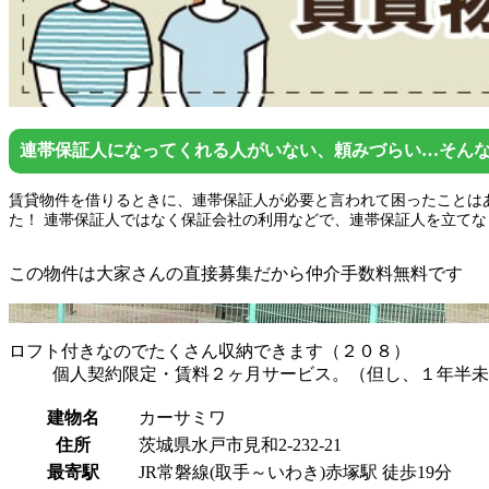
連帯保証人になってくれる人がいない、頼みづらい…そん
賃貸物件を借りるときに、連帯保証人が必要と言われて困ったことは
た！ 連帯保証人ではなく保証会社の利用などで、連帯保証人を立てな
この物件は大家さんの直接募集だから
仲介手数料無料
です
ロフト付きなのでたくさん収納できます（２０８）
個人契約限定・賃料２ヶ月サービス。（但し、１年半未
建物名
カーサミワ
住所
茨城県水戸市見和2-232-21
最寄駅
JR常磐線(取手～いわき)赤塚駅 徒歩19分