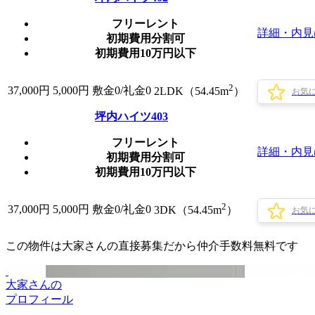
フリーレント
詳細・内見
初期費用分割可
初期費用10万円以下
2
37,000
円
5,000円
敷金0
/
礼金0
2LDK（54.45m
）
お気
坪内ハイツ403
フリーレント
詳細・内見
初期費用分割可
初期費用10万円以下
2
37,000
円
5,000円
敷金0
/
礼金0
3DK（54.45m
）
お気
この物件は大家さんの直接募集だから
仲介手数料無料
です
大家さんの
プロフィール