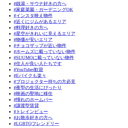
#銭湯・サウナ好きの方へ
#家庭菜園・ガーデニングOK
#インスタ映え物件
#近くにジムがあるエリア
#料理好きの方へ
#星空がきれいに見えるエリア
#物価が安いエリア
#チョコザップが近い物件
#ホームズに載っていない物件
#SUUMOに載っていない物件
#住人が良い人たちです
#YouTuber歓迎
#Eバイクも楽々
#プロジェクター持ちの方必見
#夜型の生活にぴったり
#映画の聖地に移住
#憧れのホームバー
#譲渡型賃貸
#トレインビュー
#お散歩好きの方へ
#LGBTQフレンドリー