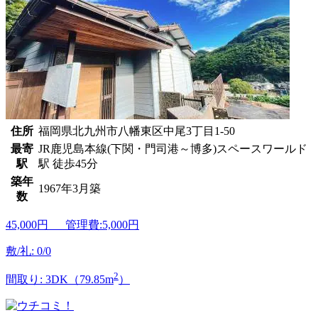
住所
福岡県北九州市八幡東区中尾3丁目1-50
最寄
JR鹿児島本線(下関・門司港～博多)スペースワールド
駅
駅 徒歩45分
築年
1967年3月築
数
45,000
円 管理費:5,000円
敷/礼: 0/0
2
間取り: 3DK（79.85m
）