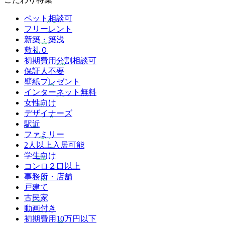
ペット相談可
フリーレント
新築・築浅
敷礼０
初期費用分割相談可
保証人不要
壁紙プレゼント
インターネット無料
女性向け
デザイナーズ
駅近
ファミリー
2人以上入居可能
学生向け
コンロ２口以上
事務所・店舗
戸建て
古民家
動画付き
初期費用10万円以下