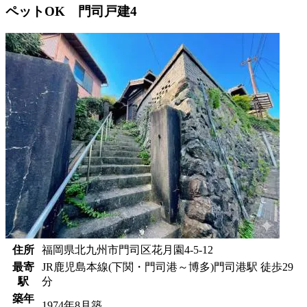
ペットOK 門司戸建4
住所
福岡県北九州市門司区花月園4-5-12
最寄
JR鹿児島本線(下関・門司港～博多)門司港駅 徒歩29
駅
分
築年
1974年8月築