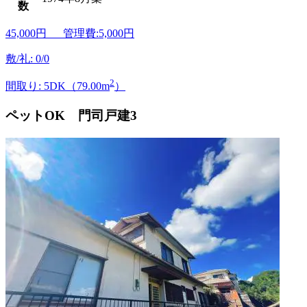
数
45,000
円 管理費:5,000円
敷/礼: 0/0
2
間取り: 5DK（79.00m
）
ペットOK 門司戸建3