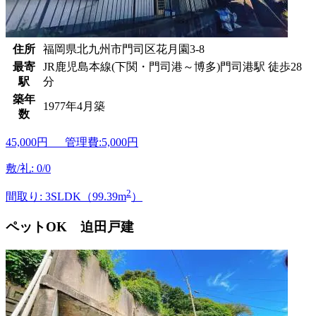
住所
福岡県北九州市門司区花月園3-8
最寄
JR鹿児島本線(下関・門司港～博多)門司港駅 徒歩28
駅
分
築年
1977年4月築
数
45,000
円 管理費:5,000円
敷/礼: 0/0
2
間取り: 3SLDK（99.39m
）
ペットOK 迫田戸建