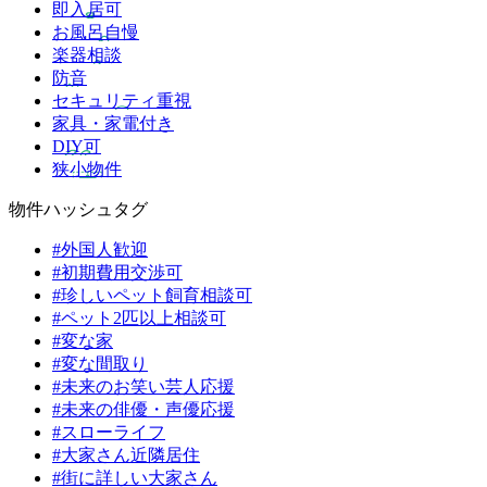
即入居可
お風呂自慢
楽器相談
防音
セキュリティ重視
家具・家電付き
DIY可
狭小物件
物件ハッシュタグ
#外国人歓迎
#初期費用交渉可
#珍しいペット飼育相談可
#ペット2匹以上相談可
#変な家
#変な間取り
#未来のお笑い芸人応援
#未来の俳優・声優応援
#スローライフ
#大家さん近隣居住
#街に詳しい大家さん