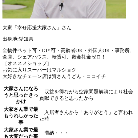
大家「幸せ応援大家さん」さん
出身地:愛知県
全物件ペット可・DIY可・高齢者OK・外国人OK・事務所、
倉庫、シェアハウス、転貸可、敷金礼金ゼロ！
［オススメショップ］
お気に入りスーパーはマルショク
大好きなチェーン店は資さんうどん・ココイチ
大家さんになろ
収益を得ながら空家問題解消により社会
うと思ったきっ
貢献できると思ったから
かけ
大家さん業で最
入居者さんから「ありがとう」と言われ
もうれしかった
た時
事
大家さん業で最
滞納・・・
も大変だった事