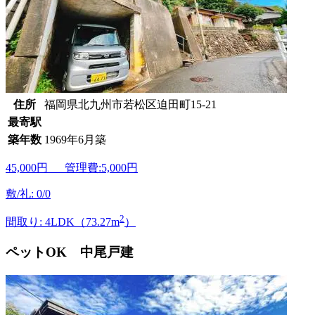
住所
福岡県北九州市若松区迫田町15-21
最寄駅
築年数
1969年6月築
45,000
円 管理費:5,000円
敷/礼: 0/0
2
間取り: 4LDK（73.27m
）
ペットOK 中尾戸建