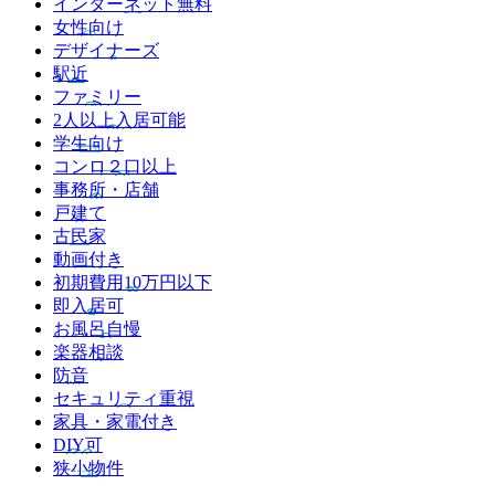
インターネット無料
女性向け
デザイナーズ
駅近
ファミリー
2人以上入居可能
学生向け
コンロ２口以上
事務所・店舗
戸建て
古民家
動画付き
初期費用10万円以下
即入居可
お風呂自慢
楽器相談
防音
セキュリティ重視
家具・家電付き
DIY可
狭小物件