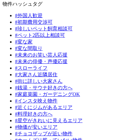
物件ハッシュタグ
#外国人歓迎
#初期費用交渉可
#珍しいペット飼育相談可
#ペット2匹以上相談可
#変な家
#変な間取り
#未来のお笑い芸人応援
#未来の俳優・声優応援
#スローライフ
#大家さん近隣居住
#街に詳しい大家さん
#銭湯・サウナ好きの方へ
#家庭菜園・ガーデニングOK
#インスタ映え物件
#近くにジムがあるエリア
#料理好きの方へ
#星空がきれいに見えるエリア
#物価が安いエリア
#チョコザップが近い物件