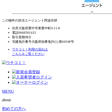
この物件の担当エージェント
阿波住研
住所
大阪府豊中市東豊中町4-11-8
電話
0668581433
取引形態
仲介
宅建免許番号
大阪府知事免許(1) 第64548号
ウチコミ！利用の流れは
こちらをご覧ください
MENU
about
初めての方へ