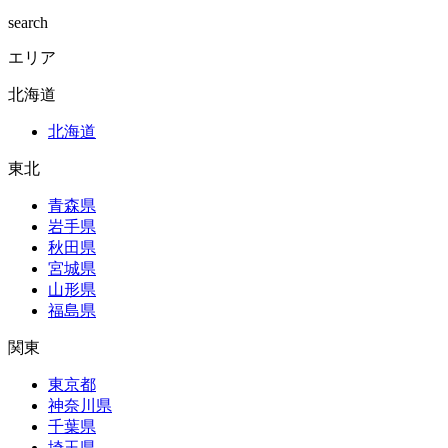
search
エリア
北海道
北海道
東北
青森県
岩手県
秋田県
宮城県
山形県
福島県
関東
東京都
神奈川県
千葉県
埼玉県