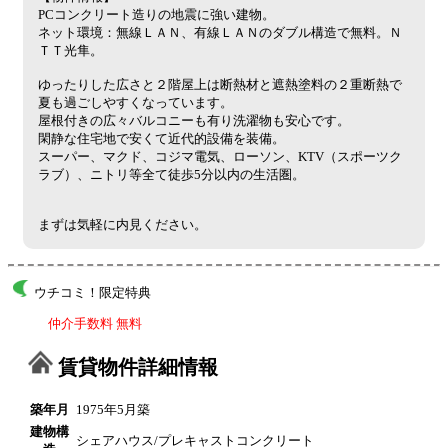
PCコンクリート造りの地震に強い建物。
ネット環境：無線ＬＡＮ、有線ＬＡＮのダブル構造で無料。Ｎ
ＴＴ光隼。
ゆったりした広さと２階屋上は断熱材と遮熱塗料の２重断熱で
夏も過ごしやすくなっています。
屋根付きの広々バルコニーも有り洗濯物も安心です。
閑静な住宅地で安くて近代的設備を装備。
スーパー、マクド、コジマ電気、ローソン、KTV（スポーツク
ラブ）、ニトリ等全て徒歩5分以内の生活圏。
まずは気軽に内見ください。
ウチコミ！限定特典
仲介手数料 無料
賃貸物件詳細情報
築年月
1975年5月築
建物構
シェアハウス/プレキャストコンクリート