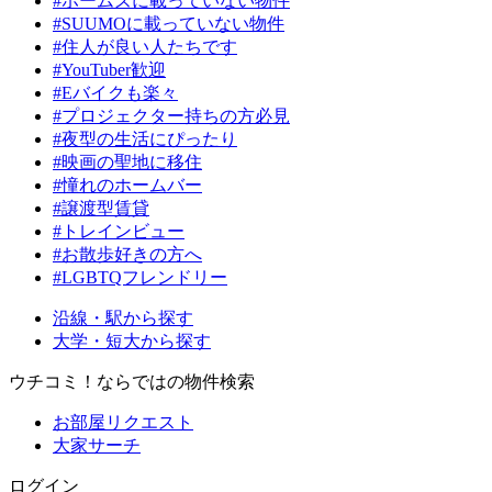
#ホームズに載っていない物件
#SUUMOに載っていない物件
#住人が良い人たちです
#YouTuber歓迎
#Eバイクも楽々
#プロジェクター持ちの方必見
#夜型の生活にぴったり
#映画の聖地に移住
#憧れのホームバー
#譲渡型賃貸
#トレインビュー
#お散歩好きの方へ
#LGBTQフレンドリー
沿線・駅から探す
大学・短大から探す
ウチコミ！ならではの物件検索
お部屋リクエスト
大家サーチ
ログイン