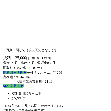
※ 写真に関しては現況優先となります
賃料：25,000
円
（管理費：4,500円）
敷金0ヶ月
/
礼金0ヶ月
/
保証金0ヶ月
2
間取り：その他（10.00m
）
間取図を見る ▶︎
物件名：ルーム井守 206
所在地：〒5620045
大阪府箕面市瀬川4-24-11
MAPを見る ▶︎
初期費用10万円以下
狭小物件
この物件への内見・お問い合わせはこちら
（無料の会員登録が必要です）