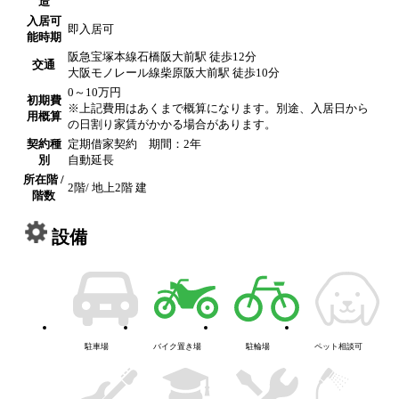
造
入居可
即入居可
能時期
阪急宝塚本線石橋阪大前駅 徒歩12分
交通
大阪モノレール線柴原阪大前駅 徒歩10分
0～10万円
初期費
※上記費用はあくまで概算になります。別途、入居日から
用概算
の日割り家賃がかかる場合があります。
契約種
定期借家契約 期間：2年
別
自動延長
所在階 /
2階/ 地上2階 建
階数
設備
駐車場
バイク置き場
駐輪場
ペット相談可