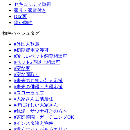
セキュリティ重視
家具・家電付き
DIY可
狭小物件
物件ハッシュタグ
#外国人歓迎
#初期費用交渉可
#珍しいペット飼育相談可
#ペット2匹以上相談可
#変な家
#変な間取り
#未来のお笑い芸人応援
#未来の俳優・声優応援
#スローライフ
#大家さん近隣居住
#街に詳しい大家さん
#銭湯・サウナ好きの方へ
#家庭菜園・ガーデニングOK
#インスタ映え物件
#近くにジムがあるエリア