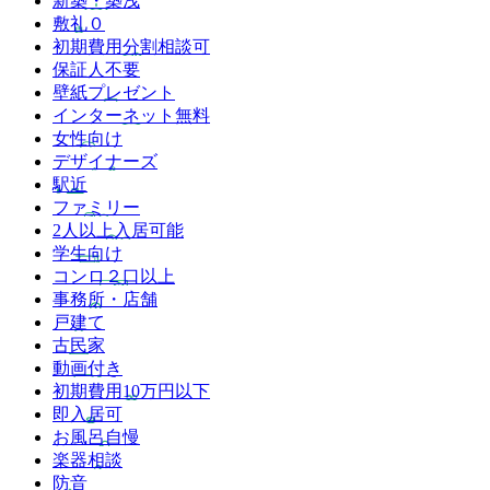
新築・築浅
敷礼０
初期費用分割相談可
保証人不要
壁紙プレゼント
インターネット無料
女性向け
デザイナーズ
駅近
ファミリー
2人以上入居可能
学生向け
コンロ２口以上
事務所・店舗
戸建て
古民家
動画付き
初期費用10万円以下
即入居可
お風呂自慢
楽器相談
防音