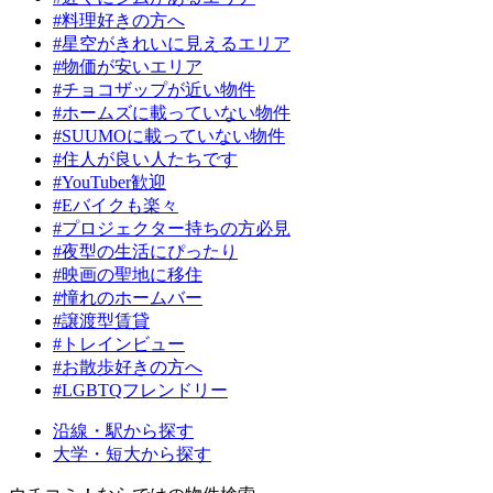
#料理好きの方へ
#星空がきれいに見えるエリア
#物価が安いエリア
#チョコザップが近い物件
#ホームズに載っていない物件
#SUUMOに載っていない物件
#住人が良い人たちです
#YouTuber歓迎
#Eバイクも楽々
#プロジェクター持ちの方必見
#夜型の生活にぴったり
#映画の聖地に移住
#憧れのホームバー
#譲渡型賃貸
#トレインビュー
#お散歩好きの方へ
#LGBTQフレンドリー
沿線・駅から探す
大学・短大から探す