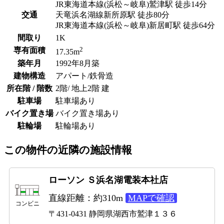
JR東海道本線(浜松～岐阜)鷲津駅 徒歩14分
交通
天竜浜名湖線新所原駅 徒歩80分
JR東海道本線(浜松～岐阜)新居町駅 徒歩64分
間取り
1K
2
専有面積
17.35m
築年月
1992年8月築
建物構造
アパート/鉄骨造
所在階 / 階数
2階/ 地上2階 建
駐車場
駐車場あり
バイク置き場
バイク置き場あり
駐輪場
駐輪場あり
この物件の近隣の施設情報
ローソン Ｓ浜名湖電装本社店
直線距離：約310m
MAPで確認
コンビニ
〒431-0431 静岡県湖西市鷲津１３６