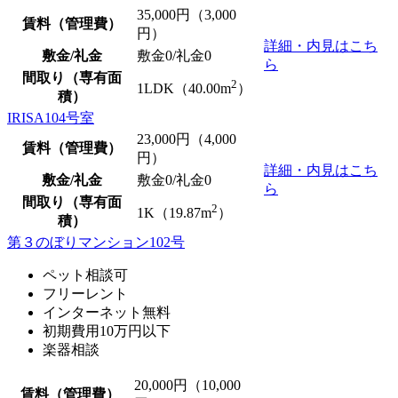
35,000
円（3,000
賃料（管理費）
円）
詳細・内見はこち
敷金/礼金
敷金0
/
礼金0
ら
間取り（専有面
2
1LDK（40.00m
）
積）
IRISA104号室
23,000
円（4,000
賃料（管理費）
円）
詳細・内見はこち
敷金/礼金
敷金0
/
礼金0
ら
間取り（専有面
2
1K（19.87m
）
積）
第３のぼりマンション102号
ペット相談可
フリーレント
インターネット無料
初期費用10万円以下
楽器相談
20,000
円（10,000
賃料（管理費）