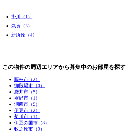
掛川（1）
気賀（3）
新所原（4）
この物件の周辺エリアから募集中のお部屋を探す
藤枝市（2）
御殿場市（0）
袋井市（5）
裾野市（1）
湖西市（5）
伊豆市（2）
菊川市（1）
伊豆の国市（8）
牧之原市（3）