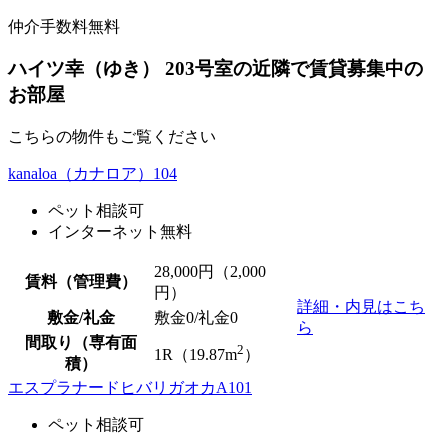
仲介手数料無料
ハイツ幸（ゆき） 203号室の近隣で賃貸募集中の
お部屋
こちらの物件もご覧ください
kanaloa（カナロア）104
ペット相談可
インターネット無料
28,000
円（2,000
賃料（管理費）
円）
詳細・内見はこち
敷金/礼金
敷金0
/
礼金0
ら
間取り（専有面
2
1R（19.87m
）
積）
エスプラナードヒバリガオカA101
ペット相談可