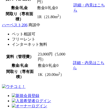
円）
詳細・内見はこち
敷金/礼金
敷金0
/
礼金0
ら
間取り（専有面
2
1R（21.80m
）
積）
ハーベスト206
商談中
ペット相談可
フリーレント
インターネット無料
23,000
円（5,000
賃料（管理費）
円）
詳細・内見はこち
敷金/礼金
敷金0
/
礼金0
ら
間取り（専有面
2
1K（20.00m
）
積）