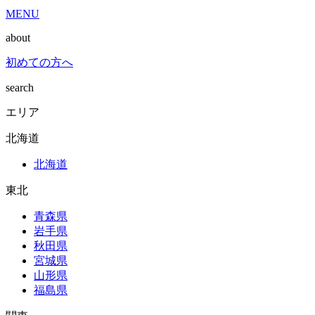
MENU
about
初めての方へ
search
エリア
北海道
北海道
東北
青森県
岩手県
秋田県
宮城県
山形県
福島県