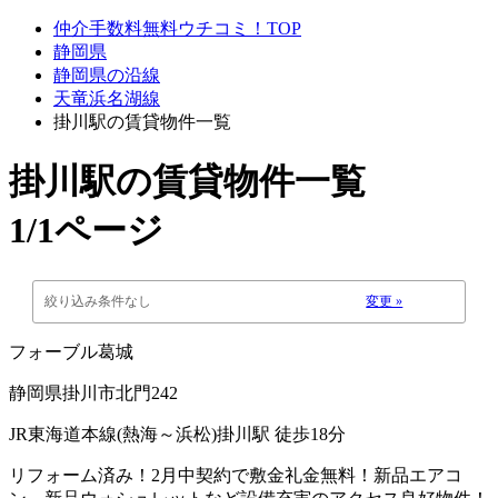
仲介手数料無料ウチコミ！TOP
静岡県
静岡県の沿線
天竜浜名湖線
掛川駅の賃貸物件一覧
掛川駅
の賃貸物件一覧
1/1ページ
絞り込み条件なし
変更 »
フォーブル葛城
静岡県掛川市北門242
JR東海道本線(熱海～浜松)掛川駅 徒歩18分
リフォーム済み！2月中契約で敷金礼金無料！新品エアコ