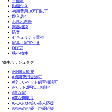
古民家
動画付き
初期費用10万円以下
即入居可
お風呂自慢
楽器相談
防音
セキュリティ重視
家具・家電付き
DIY可
狭小物件
物件ハッシュタグ
#外国人歓迎
#初期費用交渉可
#珍しいペット飼育相談可
#ペット2匹以上相談可
#変な家
#変な間取り
#未来のお笑い芸人応援
#未来の俳優・声優応援