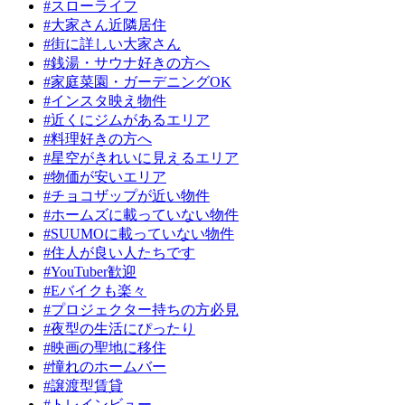
#スローライフ
#大家さん近隣居住
#街に詳しい大家さん
#銭湯・サウナ好きの方へ
#家庭菜園・ガーデニングOK
#インスタ映え物件
#近くにジムがあるエリア
#料理好きの方へ
#星空がきれいに見えるエリア
#物価が安いエリア
#チョコザップが近い物件
#ホームズに載っていない物件
#SUUMOに載っていない物件
#住人が良い人たちです
#YouTuber歓迎
#Eバイクも楽々
#プロジェクター持ちの方必見
#夜型の生活にぴったり
#映画の聖地に移住
#憧れのホームバー
#譲渡型賃貸
#トレインビュー