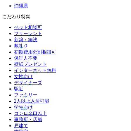
沖縄県
こだわり特集
ペット相談可
フリーレント
新築・築浅
敷礼０
初期費用分割相談可
保証人不要
壁紙プレゼント
インターネット無料
女性向け
デザイナーズ
駅近
ファミリー
2人以上入居可能
学生向け
コンロ２口以上
事務所・店舗
戸建て