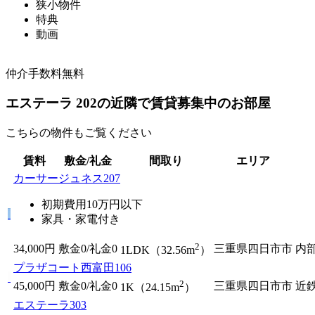
狭小物件
特典
動画
仲介手数料無料
エステーラ 202の近隣で賃貸募集中のお部屋
こちらの物件もご覧ください
賃料
敷金/礼金
間取り
エリア
カーサージュネス207
初期費用10万円以下
家具・家電付き
2
34,000円
敷金0
/
礼金0
三重県四日市市
内部
1LDK（32.56m
）
プラザコート西富田106
2
45,000円
敷金0
/
礼金0
三重県四日市市
近
1K（24.15m
）
エステーラ303