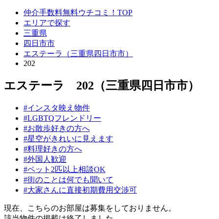
仲介手数料無料ウチコミ！TOP
エリアで探す
三重県
四日市市
エステーラ（三重県四日市市）
202
エステーラ 202（三重県四日市市）
#インスタ映え物件
#LGBTQフレンドリー
#お散歩好きの方へ
#星空がきれいに見えます
#料理好きの方へ
#外国人歓迎
#ペット2匹以上相談OK
#街のことは何でも聞いて
#大家さんに直接初期費用交渉可
現在、こちらのお部屋は募集をしておりません。
該当物件の掲載は終了しました。