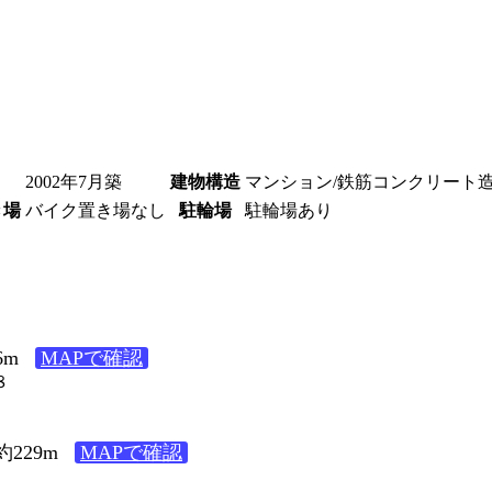
2002年7月築
建物構造
マンション/鉄筋コンクリート
き場
バイク置き場なし
駐輪場
駐輪場あり
6m
MAPで確認
８
229m
MAPで確認