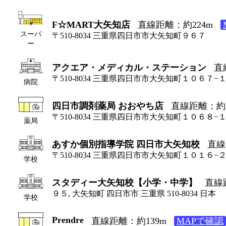
F☆MART大矢知店
直線距離：約224m
スーパ
〒510-8034 三重県四日市市大矢知町９６７
ー
アクエア・メディカル・ステーション
直
〒510-8034 三重県四日市市大矢知町１０６７−
病院
四日市調剤薬局 おおやち店
直線距離：約1
〒510-8034 三重県四日市市大矢知町１０６８−
薬局
あすか個別指導学院 四日市大矢知校
直線
〒510-8034 三重県四日市市大矢知町１０１６−
学校
スタディー大矢知校【小学・中学】
直線
９５, 大矢知町 四日市市 三重県 510-8034 日本
学校
Prendre
直線距離：約139m
MAPで確認