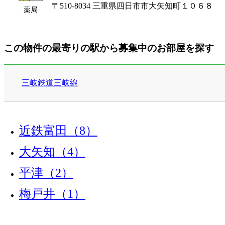
〒510-8034 三重県四日市市大矢知町１０６８
薬局
この物件の最寄りの駅から募集中のお部屋を探す
三岐鉄道三岐線
近鉄富田（8）
大矢知（4）
平津（2）
梅戸井（1）