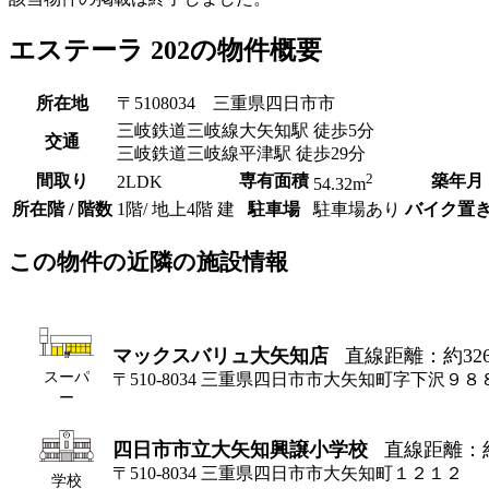
エステーラ 202の物件概要
所在地
〒5108034 三重県四日市市
三岐鉄道三岐線大矢知駅 徒歩5分
交通
三岐鉄道三岐線平津駅 徒歩29分
2
間取り
専有面積
築年月
2LDK
54.32m
所在階 / 階数
1階/ 地上4階 建
駐車場
駐車場あり
バイク置
この物件の近隣の施設情報
マックスバリュ大矢知店
直線距離：約32
スーパ
〒510-8034 三重県四日市市大矢知町字下沢９８
ー
四日市市立大矢知興譲小学校
直線距離：約
〒510-8034 三重県四日市市大矢知町１２１２
学校