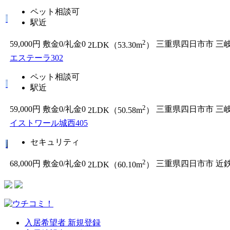
ペット相談可
駅近
2
59,000円
敷金0
/
礼金0
三重県四日市市
三
2LDK（53.30m
）
エステーラ302
ペット相談可
駅近
2
59,000円
敷金0
/
礼金0
三重県四日市市
三
2LDK（50.58m
）
イストワール城西405
セキュリティ
2
68,000円
敷金0
/
礼金0
三重県四日市市
近
2LDK（60.10m
）
入居希望者 新規登録