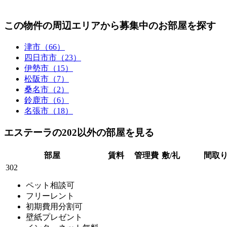
この物件の周辺エリアから募集中のお部屋を探す
津市（66）
四日市市（23）
伊勢市（15）
松阪市（7）
桑名市（2）
鈴鹿市（6）
名張市（18）
エステーラの202以外の部屋を見る
部屋
賃料
管理費
敷/礼
間取
302
ペット相談可
フリーレント
初期費用分割可
壁紙プレゼント