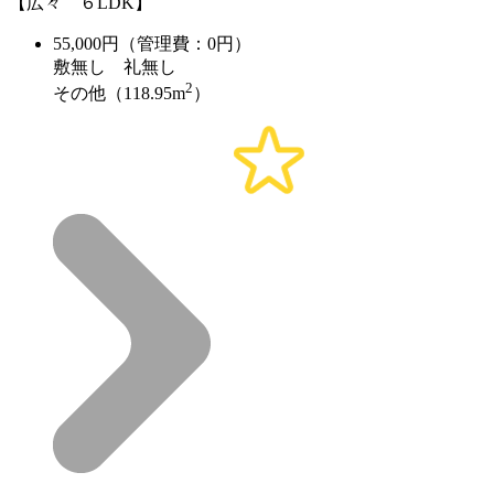
【広々 ６LDK】
55,000
円（管理費：0円）
敷
無し
礼
無し
2
その他（118.95m
）