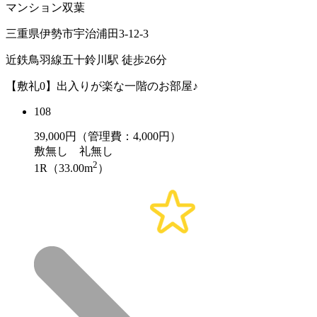
マンション双葉
三重県伊勢市宇治浦田3-12-3
近鉄鳥羽線五十鈴川駅 徒歩26分
【敷礼0】出入りが楽な一階のお部屋♪
108
39,000
円（管理費：4,000円）
敷
無し
礼
無し
2
1R（33.00m
）