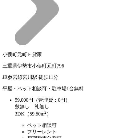
小俣町元町Ｆ貸家
三重県伊勢市小俣町元町796
JR参宮線宮川駅 徒歩11分
平屋・ペット相談可・駐車場1台無料
59,000
円（管理費：0円）
敷
無し
礼
無し
2
3DK（59.50m
）
ペット相談可
フリーレント