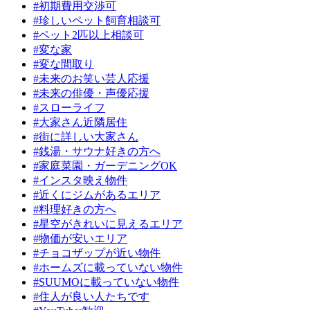
#初期費用交渉可
#珍しいペット飼育相談可
#ペット2匹以上相談可
#変な家
#変な間取り
#未来のお笑い芸人応援
#未来の俳優・声優応援
#スローライフ
#大家さん近隣居住
#街に詳しい大家さん
#銭湯・サウナ好きの方へ
#家庭菜園・ガーデニングOK
#インスタ映え物件
#近くにジムがあるエリア
#料理好きの方へ
#星空がきれいに見えるエリア
#物価が安いエリア
#チョコザップが近い物件
#ホームズに載っていない物件
#SUUMOに載っていない物件
#住人が良い人たちです