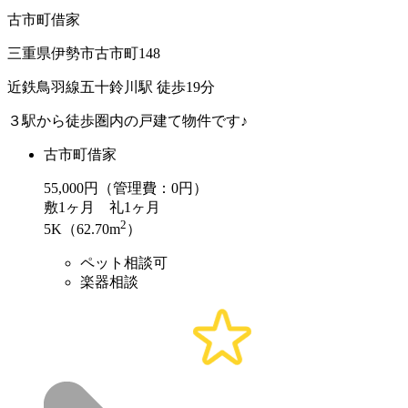
古市町借家
三重県伊勢市古市町148
近鉄鳥羽線五十鈴川駅 徒歩19分
３駅から徒歩圏内の戸建て物件です♪
古市町借家
55,000
円（管理費：0円）
敷
1ヶ月
礼
1ヶ月
2
5K（62.70m
）
ペット相談可
楽器相談