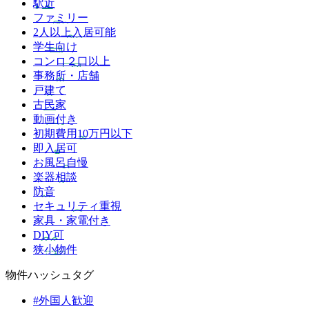
駅近
ファミリー
2人以上入居可能
学生向け
コンロ２口以上
事務所・店舗
戸建て
古民家
動画付き
初期費用10万円以下
即入居可
お風呂自慢
楽器相談
防音
セキュリティ重視
家具・家電付き
DIY可
狭小物件
物件ハッシュタグ
#外国人歓迎