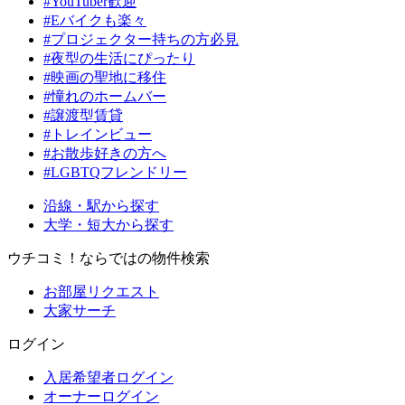
#YouTuber歓迎
#Eバイクも楽々
#プロジェクター持ちの方必見
#夜型の生活にぴったり
#映画の聖地に移住
#憧れのホームバー
#譲渡型賃貸
#トレインビュー
#お散歩好きの方へ
#LGBTQフレンドリー
沿線・駅から探す
大学・短大から探す
ウチコミ！ならではの物件検索
お部屋リクエスト
大家サーチ
ログイン
入居希望者ログイン
オーナーログイン