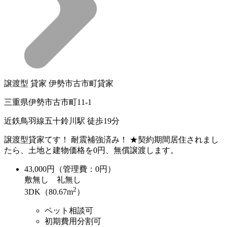
譲渡型 貸家 伊勢市古市町貸家
三重県伊勢市古市町11-1
近鉄鳥羽線五十鈴川駅 徒歩19分
譲渡型貸家てす！ 耐震補強済み！ ★契約期間居住されまし
たら、土地と建物価格を0円、無償譲渡します。
43,000
円（管理費：0円）
敷
無し
礼
無し
2
3DK（80.67m
）
ペット相談可
初期費用分割可