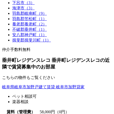
下呂市（3）
海津市（3）
羽島郡岐南町（9）
羽島郡笠松町（1）
養老郡養老町（2）
不破郡垂井町（1）
安八郡神戸町（1）
揖斐郡揖斐川町（1）
仲介手数料無料
垂井町レジデンスレコ 垂井町レジデンスレコの近
隣で賃貸募集中のお部屋
こちらの物件もご覧ください
岐阜県岐阜市加野戸建て賃貸 岐阜市加野貸家
ペット相談可
楽器相談
賃料（管理費）
58,000
円（0円）