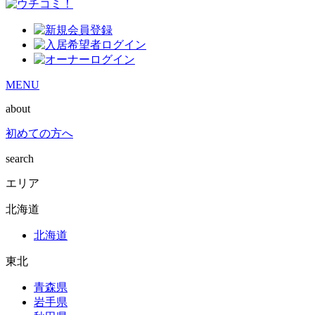
MENU
about
初めての方へ
search
エリア
北海道
北海道
東北
青森県
岩手県