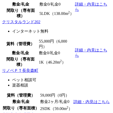
敷金/礼金
敷金0
/
礼金0
詳細・内見はこち
ら
間取り（専有面
2
5LDK（138.00m
）
積）
クリスタルランド202
インターネット無料
55,000
円（6,000
賃料（管理費）
円）
詳細・内見はこち
敷金/礼金
敷金0
/
礼金0
ら
間取り（専有面
2
1K（46.20m
）
積）
リノベＰＴ長良森町
ペット相談可
楽器相談
賃料（管理費）
59,000
円（0円）
敷金/礼金
敷金2ヶ月/
礼金0
詳細・内見はこちら
2
間取り（専有面積）
2SDK（59.00m
）