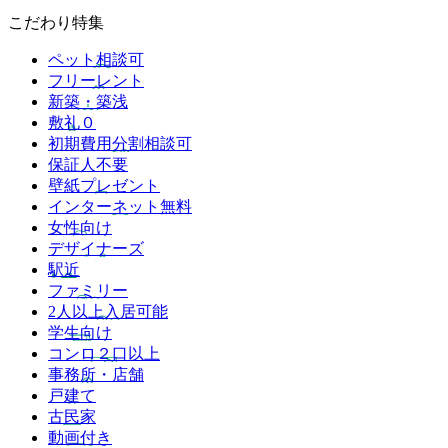
こだわり特集
ペット相談可
フリーレント
新築・築浅
敷礼０
初期費用分割相談可
保証人不要
壁紙プレゼント
インターネット無料
女性向け
デザイナーズ
駅近
ファミリー
2人以上入居可能
学生向け
コンロ２口以上
事務所・店舗
戸建て
古民家
動画付き