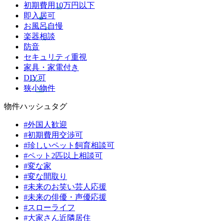
初期費用10万円以下
即入居可
お風呂自慢
楽器相談
防音
セキュリティ重視
家具・家電付き
DIY可
狭小物件
物件ハッシュタグ
#外国人歓迎
#初期費用交渉可
#珍しいペット飼育相談可
#ペット2匹以上相談可
#変な家
#変な間取り
#未来のお笑い芸人応援
#未来の俳優・声優応援
#スローライフ
#大家さん近隣居住