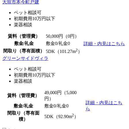
大垣市本今町戸建
ペット相談可
初期費用10万円以下
楽器相談
賃料（管理費）
50,000
円（0円）
敷金/礼金
敷金0
/
礼金0
詳細・内見はこちら
2
間取り（専有面積）
5DK（101.27m
）
グリーンサイドヴィラ
ペット相談可
初期費用10万円以下
楽器相談
49,000
円（5,000
賃料（管理費）
円）
詳細・内見はこち
敷金/礼金
敷金0
/
礼金0
ら
間取り（専有面
2
5DK（92.90m
）
積）