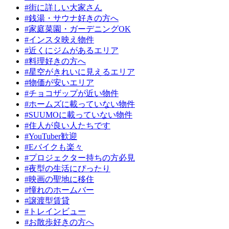
#街に詳しい大家さん
#銭湯・サウナ好きの方へ
#家庭菜園・ガーデニングOK
#インスタ映え物件
#近くにジムがあるエリア
#料理好きの方へ
#星空がきれいに見えるエリア
#物価が安いエリア
#チョコザップが近い物件
#ホームズに載っていない物件
#SUUMOに載っていない物件
#住人が良い人たちです
#YouTuber歓迎
#Eバイクも楽々
#プロジェクター持ちの方必見
#夜型の生活にぴったり
#映画の聖地に移住
#憧れのホームバー
#譲渡型賃貸
#トレインビュー
#お散歩好きの方へ