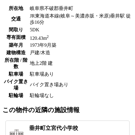
所在地
岐阜県不破郡垂井町
JR東海道本線(岐阜～美濃赤坂・米原)垂井駅 徒
交通
歩16分
間取り
5DK
2
専有面積
120.43m
築年月
1973年9月築
建物構造
戸建/木造
所在階 / 階
地上2階 建
数
駐車場
駐車場あり
バイク置き
バイク置き場あり
場
駐輪場
駐輪場なし
この物件の近隣の施設情報
垂井町立宮代小学校