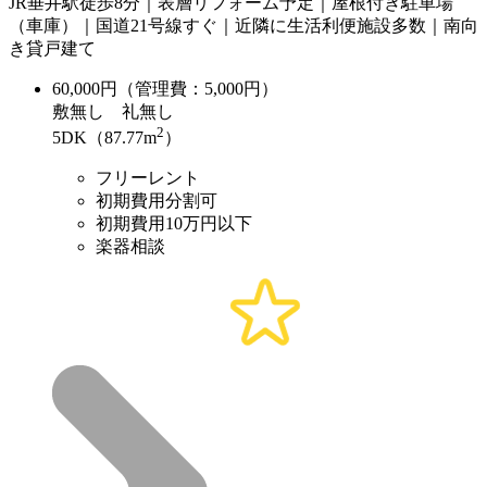
JR垂井駅徒歩8分｜表層リフォーム予定｜屋根付き駐車場
（車庫）｜国道21号線すぐ｜近隣に生活利便施設多数｜南向
き貸戸建て
60,000
円（管理費：5,000円）
敷
無し
礼
無し
2
5DK（87.77m
）
フリーレント
初期費用分割可
初期費用10万円以下
楽器相談