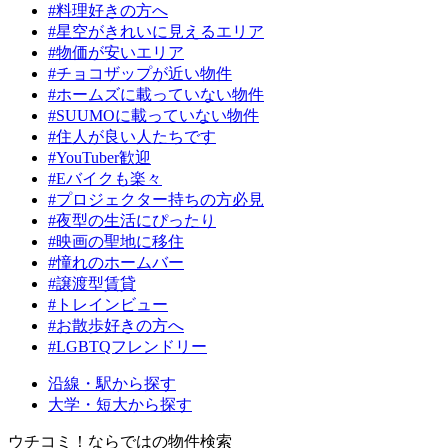
#料理好きの方へ
#星空がきれいに見えるエリア
#物価が安いエリア
#チョコザップが近い物件
#ホームズに載っていない物件
#SUUMOに載っていない物件
#住人が良い人たちです
#YouTuber歓迎
#Eバイクも楽々
#プロジェクター持ちの方必見
#夜型の生活にぴったり
#映画の聖地に移住
#憧れのホームバー
#譲渡型賃貸
#トレインビュー
#お散歩好きの方へ
#LGBTQフレンドリー
沿線・駅から探す
大学・短大から探す
ウチコミ！ならではの物件検索