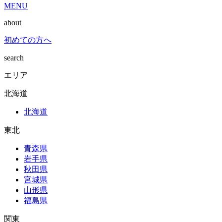
MENU
about
初めての方へ
search
エリア
北海道
北海道
東北
青森県
岩手県
秋田県
宮城県
山形県
福島県
関東