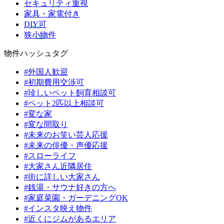
セキュリティ重視
家具・家電付き
DIY可
狭小物件
物件ハッシュタグ
#外国人歓迎
#初期費用交渉可
#珍しいペット飼育相談可
#ペット2匹以上相談可
#変な家
#変な間取り
#未来のお笑い芸人応援
#未来の俳優・声優応援
#スローライフ
#大家さん近隣居住
#街に詳しい大家さん
#銭湯・サウナ好きの方へ
#家庭菜園・ガーデニングOK
#インスタ映え物件
#近くにジムがあるエリア