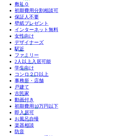
敷礼０
初期費用分割相談可
保証人不要
壁紙プレゼント
インターネット無料
女性向け
デザイナーズ
駅近
ファミリー
2人以上入居可能
学生向け
コンロ２口以上
事務所・店舗
戸建て
古民家
動画付き
初期費用10万円以下
即入居可
お風呂自慢
楽器相談
防音