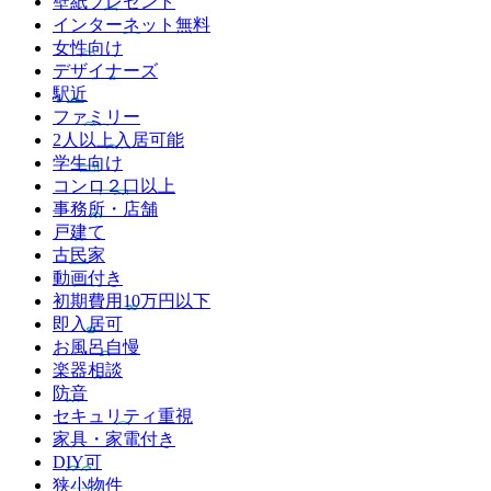
壁紙プレゼント
インターネット無料
女性向け
デザイナーズ
駅近
ファミリー
2人以上入居可能
学生向け
コンロ２口以上
事務所・店舗
戸建て
古民家
動画付き
初期費用10万円以下
即入居可
お風呂自慢
楽器相談
防音
セキュリティ重視
家具・家電付き
DIY可
狭小物件