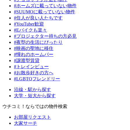
#ホームズに載っていない物件
#SUUMOに載っていない物件
#住人が良い人たちです
#YouTuber歓迎
#Eバイクも楽々
#プロジェクター持ちの方必見
#夜型の生活にぴったり
#映画の聖地に移住
#憧れのホームバー
#譲渡型賃貸
#トレインビュー
#お散歩好きの方へ
#LGBTQフレンドリー
沿線・駅から探す
大学・短大から探す
ウチコミ！ならではの物件検索
お部屋リクエスト
大家サーチ