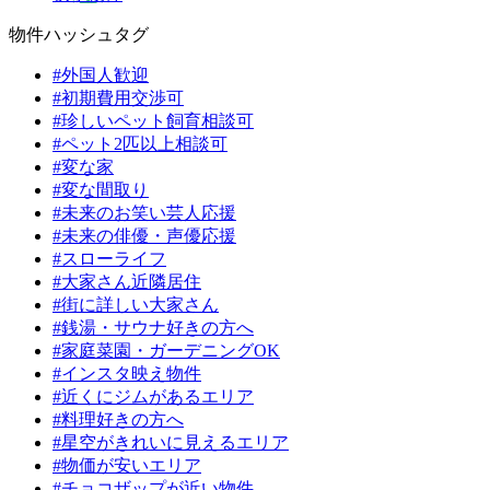
物件ハッシュタグ
#外国人歓迎
#初期費用交渉可
#珍しいペット飼育相談可
#ペット2匹以上相談可
#変な家
#変な間取り
#未来のお笑い芸人応援
#未来の俳優・声優応援
#スローライフ
#大家さん近隣居住
#街に詳しい大家さん
#銭湯・サウナ好きの方へ
#家庭菜園・ガーデニングOK
#インスタ映え物件
#近くにジムがあるエリア
#料理好きの方へ
#星空がきれいに見えるエリア
#物価が安いエリア
#チョコザップが近い物件