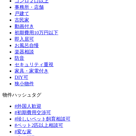
コンロ２口以上
事務所・店舗
戸建て
古民家
動画付き
初期費用10万円以下
即入居可
お風呂自慢
楽器相談
防音
セキュリティ重視
家具・家電付き
DIY可
狭小物件
物件ハッシュタグ
#外国人歓迎
#初期費用交渉可
#珍しいペット飼育相談可
#ペット2匹以上相談可
#変な家