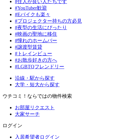
#住人が良い人たちです
#YouTuber歓迎
#Eバイクも楽々
#プロジェクター持ちの方必見
#夜型の生活にぴったり
#映画の聖地に移住
#憧れのホームバー
#譲渡型賃貸
#トレインビュー
#お散歩好きの方へ
#LGBTQフレンドリー
沿線・駅から探す
大学・短大から探す
ウチコミ！ならではの物件検索
お部屋リクエスト
大家サーチ
ログイン
入居希望者ログイン