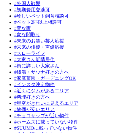
#外国人歓迎
#初期費用交渉可
#珍しいペット飼育相談可
#ペット2匹以上相談可
#変な家
#変な間取り
#未来のお笑い芸人応援
#未来の俳優・声優応援
#スローライフ
#大家さん近隣居住
#街に詳しい大家さん
#銭湯・サウナ好きの方へ
#家庭菜園・ガーデニングOK
#インスタ映え物件
#近くにジムがあるエリア
#料理好きの方へ
#星空がきれいに見えるエリア
#物価が安いエリア
#チョコザップが近い物件
#ホームズに載っていない物件
#SUUMOに載っていない物件