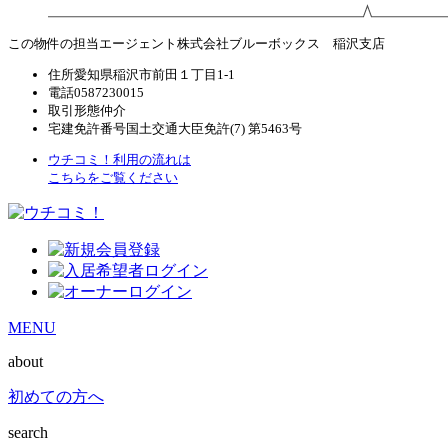
この物件の担当エージェント
株式会社ブルーボックス 稲沢支店
住所
愛知県稲沢市前田１丁目1-1
電話
0587230015
取引形態
仲介
宅建免許番号
国土交通大臣免許(7) 第5463号
ウチコミ！利用の流れは
こちらをご覧ください
MENU
about
初めての方へ
search