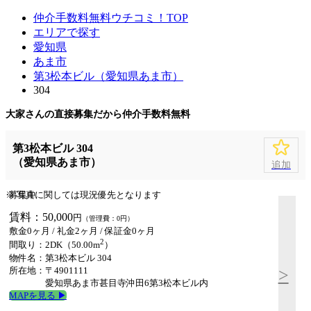
仲介手数料無料ウチコミ！TOP
エリアで探す
愛知県
あま市
第3松本ビル（愛知県あま市）
304
大家さんの直接募集だから
仲介手数料無料
第3松本ビル 304
（愛知県あま市）
追加
※ 写真に関しては現況優先となります
募集中
賃料：50,000
円
（管理費：0円）
敷金0ヶ月
/ 礼金2ヶ月 /
保証金0ヶ月
2
間取り：2DK（50.00m
）
物件名：第3松本ビル 304
所在地：〒4901111
>
愛知県あま市甚目寺沖田6第3松本ビル内
MAPを見る ▶︎