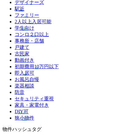
デザイナーズ
駅近
ファミリー
2人以上入居可能
学生向け
コンロ２口以上
事務所・店舗
戸建て
古民家
動画付き
初期費用10万円以下
即入居可
お風呂自慢
楽器相談
防音
セキュリティ重視
家具・家電付き
DIY可
狭小物件
物件ハッシュタグ