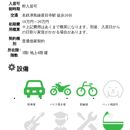
入居可
即入居可
能時期
交通
名鉄津島線甚目寺駅 徒歩20分
10万円～20万円
初期費
※上記費用はあくまで概算になります。別途、入居日から
用概算
の日割り家賃がかかる場合があります。
契約種
普通借家契約
別
所在階 /
3階/ 地上4階 建
階数
設備
駐車場
バイク置き場
駐輪場
ペット相談可