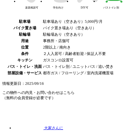
楽器相談可
学生向け
DIY可
バストイレ別
駐車場
駐車場あり（空きあり）5,000円/月
バイク置き場
バイク置き場あり（空きあり）
駐輪場
駐輪場あり（空きあり）
用途
事務所・店舗可
位置
2階以上 / 南向き
条件
２人入居可 / 高齢者歓迎 / 保証人不要
キッチン
ガスコンロ設置可
バス・トイレ・洗面
バス・トイレ別 / ユニットバス / 追い焚き
部屋設備・サービス
都市ガス / フローリング / 室内洗濯機置場
情報更新日：2025/09/16
この物件への内見・お問い合わせはこちら
（無料の会員登録が必要です）
大家さんに