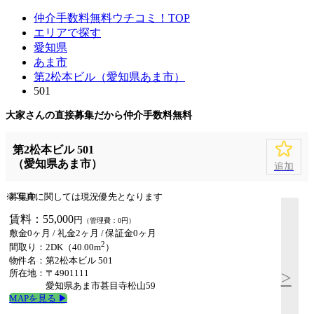
仲介手数料無料ウチコミ！TOP
エリアで探す
愛知県
あま市
第2松本ビル（愛知県あま市）
501
大家さんの直接募集だから
仲介手数料無料
第2松本ビル 501
（愛知県あま市）
追加
※ 写真に関しては現況優先となります
募集中
賃料：55,000
円
（管理費：0円）
敷金0ヶ月
/ 礼金2ヶ月 /
保証金0ヶ月
2
間取り：2DK（40.00m
）
物件名：第2松本ビル 501
所在地：〒4901111
>
愛知県あま市甚目寺松山59
MAPを見る ▶︎