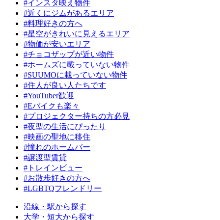
#インスタ映え物件
#近くにジムがあるエリア
#料理好きの方へ
#星空がきれいに見えるエリア
#物価が安いエリア
#チョコザップが近い物件
#ホームズに載っていない物件
#SUUMOに載っていない物件
#住人が良い人たちです
#YouTuber歓迎
#Eバイクも楽々
#プロジェクター持ちの方必見
#夜型の生活にぴったり
#映画の聖地に移住
#憧れのホームバー
#譲渡型賃貸
#トレインビュー
#お散歩好きの方へ
#LGBTQフレンドリー
沿線・駅から探す
大学・短大から探す