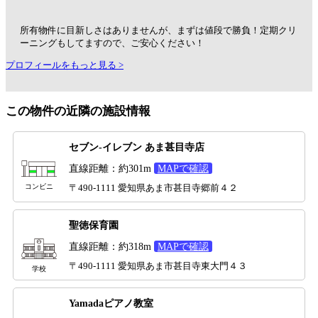
所有物件に目新しさはありませんが、まずは値段で勝負！定期クリ
ーニングもしてますので、ご安心ください！
プロフィールをもっと見る >
この物件の近隣の施設情報
セブン-イレブン あま甚目寺店
直線距離：約301m
MAPで確認
コンビニ
〒490-1111 愛知県あま市甚目寺郷前４２
聖徳保育園
直線距離：約318m
MAPで確認
〒490-1111 愛知県あま市甚目寺東大門４３
学校
Yamadaピアノ教室