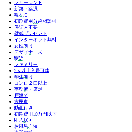
フリーレント
新築・築浅
敷礼０
初期費用分割相談可
保証人不要
壁紙プレゼント
インターネット無料
女性向け
デザイナーズ
駅近
ファミリー
2人以上入居可能
学生向け
コンロ２口以上
事務所・店舗
戸建て
古民家
動画付き
初期費用10万円以下
即入居可
お風呂自慢