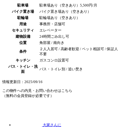
駐車場
駐車場あり（空きあり）5,500円/月
バイク置き場
バイク置き場あり（空きあり）
駐輪場
駐輪場あり（空きあり）
用途
事務所・店舗可
セキュリティ
エレベーター
建物設備
24時間ごみ出し可
位置
角部屋 / 南向き
２人入居可 / 高齢者歓迎 / ペット相談可 / 保証人
条件
不要
キッチン
ガスコンロ設置可
バス・トイレ・洗
バス・トイレ別 / 追い焚き
面
情報更新日：2025/09/16
この物件への内見・お問い合わせはこちら
（無料の会員登録が必要です）
大家さんに