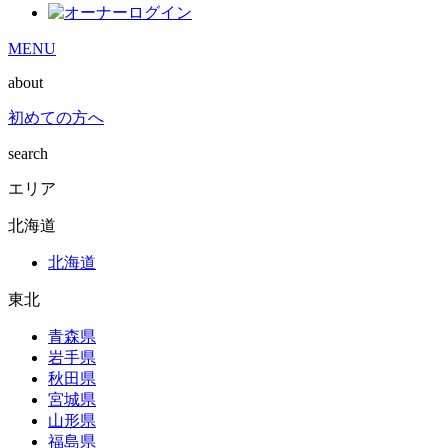
MENU
about
初めての方へ
search
エリア
北海道
北海道
東北
青森県
岩手県
秋田県
宮城県
山形県
福島県