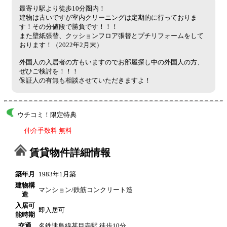
最寄り駅より徒歩10分圏内！
建物は古いですが室内クリーニングは定期的に行っておりま
す！その分値段で勝負です！！！
また壁紙張替、クッションフロア張替とプチリフォームをして
おります！（2022年2月末）
外国人の入居者の方もいますのでお部屋探し中の外国人の方、
ぜひご検討を！！！
保証人の有無も相談させていただきますよ！
ウチコミ！限定特典
仲介手数料 無料
賃貸物件詳細情報
築年月
1983年1月築
建物構
マンション/鉄筋コンクリート造
造
入居可
即入居可
能時期
交通
名鉄津島線甚目寺駅 徒歩10分