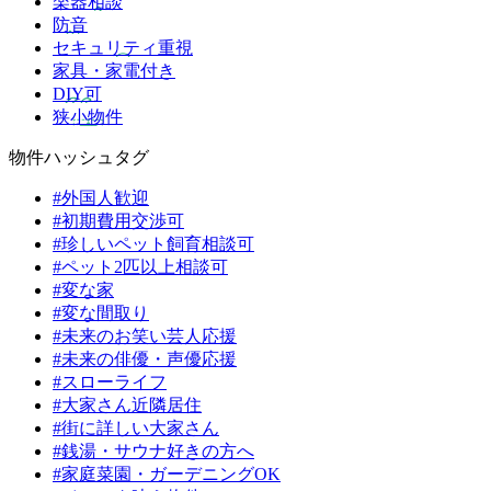
楽器相談
防音
セキュリティ重視
家具・家電付き
DIY可
狭小物件
物件ハッシュタグ
#外国人歓迎
#初期費用交渉可
#珍しいペット飼育相談可
#ペット2匹以上相談可
#変な家
#変な間取り
#未来のお笑い芸人応援
#未来の俳優・声優応援
#スローライフ
#大家さん近隣居住
#街に詳しい大家さん
#銭湯・サウナ好きの方へ
#家庭菜園・ガーデニングOK