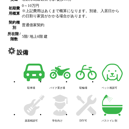
0～10万円
初期費
※上記費用はあくまで概算になります。別途、入居日から
用概算
の日割り家賃がかかる場合があります。
契約種
普通借家契約
別
所在階 /
5階/ 地上6階 建
階数
設備
駐車場
バイク置き場
駐輪場
ペット相談可
楽器相談可
学生向け
DIY可
バストイレ別