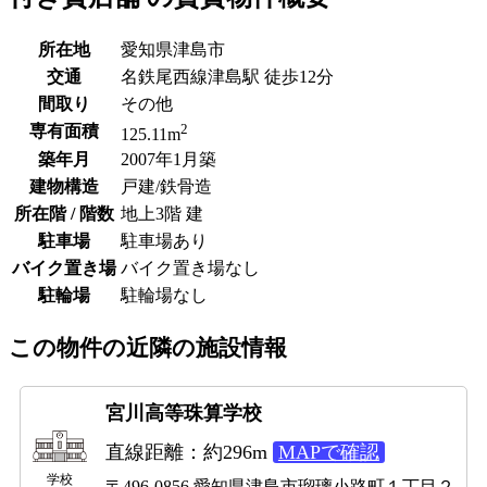
所在地
愛知県津島市
交通
名鉄尾西線津島駅 徒歩12分
間取り
その他
2
専有面積
125.11m
築年月
2007年1月築
建物構造
戸建/鉄骨造
所在階 / 階数
地上3階 建
駐車場
駐車場あり
バイク置き場
バイク置き場なし
駐輪場
駐輪場なし
この物件の近隣の施設情報
宮川高等珠算学校
直線距離：約296m
MAPで確認
学校
〒496-0856 愛知県津島市瑠璃小路町１丁目２