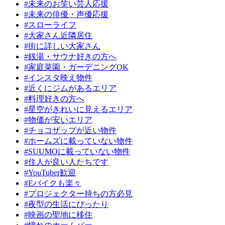
#未来のお笑い芸人応援
#未来の俳優・声優応援
#スローライフ
#大家さん近隣居住
#街に詳しい大家さん
#銭湯・サウナ好きの方へ
#家庭菜園・ガーデニングOK
#インスタ映え物件
#近くにジムがあるエリア
#料理好きの方へ
#星空がきれいに見えるエリア
#物価が安いエリア
#チョコザップが近い物件
#ホームズに載っていない物件
#SUUMOに載っていない物件
#住人が良い人たちです
#YouTuber歓迎
#Eバイクも楽々
#プロジェクター持ちの方必見
#夜型の生活にぴったり
#映画の聖地に移住