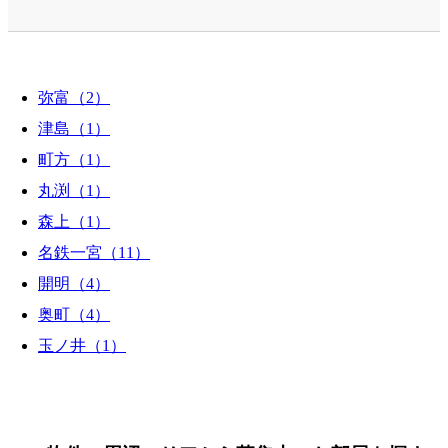
弥富（2）
津島（1）
町方（1）
丸渕（1）
森上（1）
名鉄一宮（11）
開明（4）
奥町（4）
玉ノ井（1）