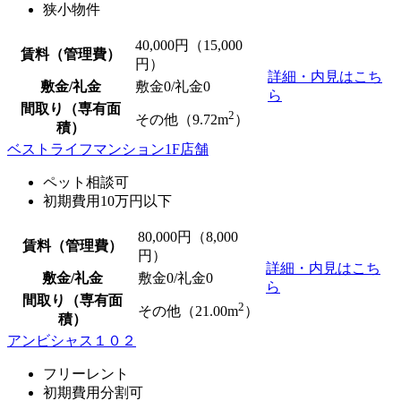
狭小物件
40,000
円（15,000
賃料（管理費）
円）
詳細・内見はこち
敷金/礼金
敷金0
/
礼金0
ら
間取り（専有面
2
その他（9.72m
）
積）
ベストライフマンション1F店舗
ペット相談可
初期費用10万円以下
80,000
円（8,000
賃料（管理費）
円）
詳細・内見はこち
敷金/礼金
敷金0
/
礼金0
ら
間取り（専有面
2
その他（21.00m
）
積）
アンビシャス１０２
フリーレント
初期費用分割可