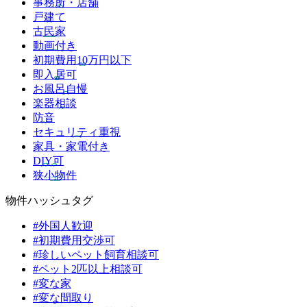
事務所・店舗
戸建て
古民家
動画付き
初期費用10万円以下
即入居可
お風呂自慢
楽器相談
防音
セキュリティ重視
家具・家電付き
DIY可
狭小物件
物件ハッシュタグ
#外国人歓迎
#初期費用交渉可
#珍しいペット飼育相談可
#ペット2匹以上相談可
#変な家
#変な間取り