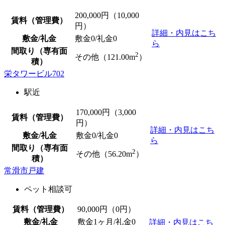
200,000
円（10,000
賃料（管理費）
円）
詳細・内見はこち
敷金/礼金
敷金0
/
礼金0
ら
間取り（専有面
2
その他（121.00m
）
積）
栄タワービル702
駅近
170,000
円（3,000
賃料（管理費）
円）
詳細・内見はこち
敷金/礼金
敷金0
/
礼金0
ら
間取り（専有面
2
その他（56.20m
）
積）
常滑市戸建
ペット相談可
賃料（管理費）
90,000
円（0円）
敷金/礼金
敷金1ヶ月/
礼金0
詳細・内見はこち