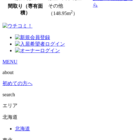
ら
その他
間取り（専有面
2
積）
（148.95m
）
MENU
about
初めての方へ
search
エリア
北海道
北海道