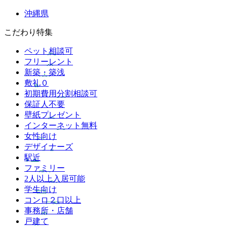
沖縄県
こだわり特集
ペット相談可
フリーレント
新築・築浅
敷礼０
初期費用分割相談可
保証人不要
壁紙プレゼント
インターネット無料
女性向け
デザイナーズ
駅近
ファミリー
2人以上入居可能
学生向け
コンロ２口以上
事務所・店舗
戸建て