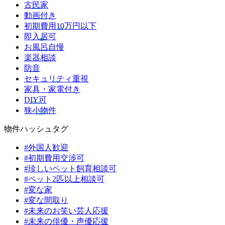
古民家
動画付き
初期費用10万円以下
即入居可
お風呂自慢
楽器相談
防音
セキュリティ重視
家具・家電付き
DIY可
狭小物件
物件ハッシュタグ
#外国人歓迎
#初期費用交渉可
#珍しいペット飼育相談可
#ペット2匹以上相談可
#変な家
#変な間取り
#未来のお笑い芸人応援
#未来の俳優・声優応援