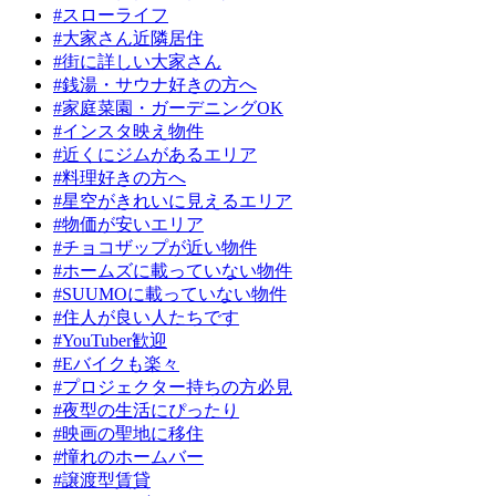
#スローライフ
#大家さん近隣居住
#街に詳しい大家さん
#銭湯・サウナ好きの方へ
#家庭菜園・ガーデニングOK
#インスタ映え物件
#近くにジムがあるエリア
#料理好きの方へ
#星空がきれいに見えるエリア
#物価が安いエリア
#チョコザップが近い物件
#ホームズに載っていない物件
#SUUMOに載っていない物件
#住人が良い人たちです
#YouTuber歓迎
#Eバイクも楽々
#プロジェクター持ちの方必見
#夜型の生活にぴったり
#映画の聖地に移住
#憧れのホームバー
#譲渡型賃貸