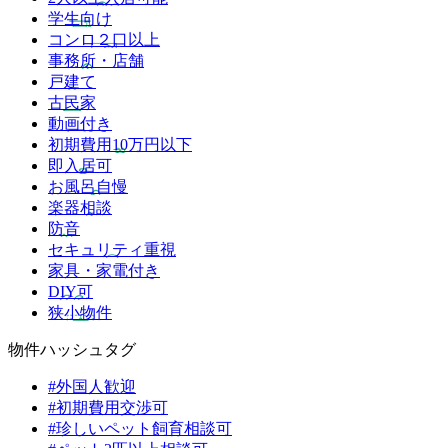
学生向け
コンロ２口以上
事務所・店舗
戸建て
古民家
動画付き
初期費用10万円以下
即入居可
お風呂自慢
楽器相談
防音
セキュリティ重視
家具・家電付き
DIY可
狭小物件
物件ハッシュタグ
#外国人歓迎
#初期費用交渉可
#珍しいペット飼育相談可