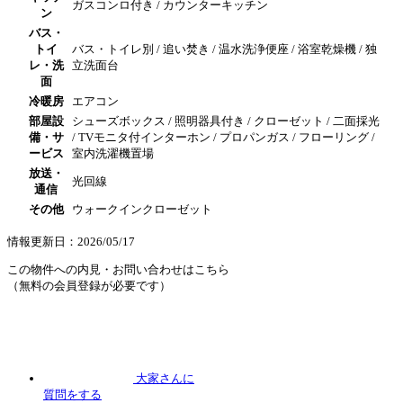
ガスコンロ付き / カウンターキッチン
ン
バス・
トイ
バス・トイレ別 / 追い焚き / 温水洗浄便座 / 浴室乾燥機 / 独
レ・洗
立洗面台
面
冷暖房
エアコン
部屋設
シューズボックス / 照明器具付き / クローゼット / 二面採光
備・サ
/ TVモニタ付インターホン / プロパンガス / フローリング /
ービス
室内洗濯機置場
放送・
光回線
通信
その他
ウォークインクローゼット
情報更新日：2026/05/17
この物件への内見・お問い合わせはこちら
（無料の会員登録が必要です）
大家さんに
質問
をする