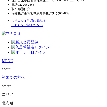
住所
宮城県仙台市青葉区二日町8-30 BAU二日町１F
電話
0222002866
取引形態
仲介
宅建免許番号
宮城県知事免許(1) 第6678号
ウチコミ！利用の流れは
こちらをご覧ください
MENU
about
初めての方へ
search
エリア
北海道