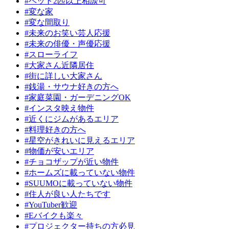
#ペット2匹以上相談可
#変な家
#変な間取り
#未来のお笑い芸人応援
#未来の俳優・声優応援
#スローライフ
#大家さん近隣居住
#街に詳しい大家さん
#銭湯・サウナ好きの方へ
#家庭菜園・ガーデニングOK
#インスタ映え物件
#近くにジムがあるエリア
#料理好きの方へ
#星空がきれいに見えるエリア
#物価が安いエリア
#チョコザップが近い物件
#ホームズに載っていない物件
#SUUMOに載っていない物件
#住人が良い人たちです
#YouTuber歓迎
#Eバイクも楽々
#プロジェクター持ちの方必見