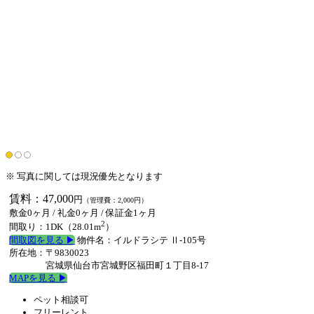
※ 写真に関しては現況優先となります
賃料：47,000
円
（管理費：2,000円）
敷金0ヶ月
/
礼金0ヶ月
/ 保証金1ヶ月
2
間取り：1DK（28.01m
）
間取図を見る ▶︎
物件名：イルドラシテ Ⅱ-105号
所在地：〒9830023
宮城県仙台市宮城野区福田町１丁目8-17
MAPを見る ▶︎
ペット相談可
フリーレント