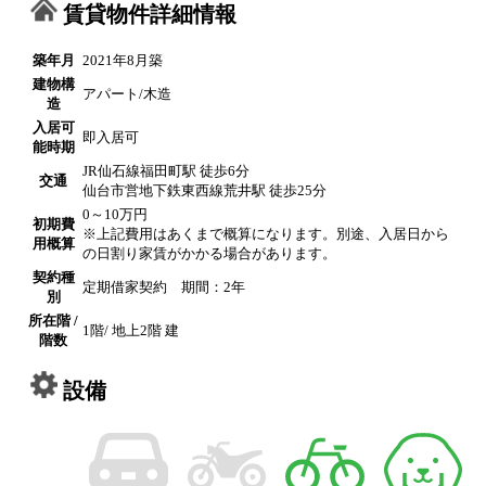
賃貸物件詳細情報
築年月
2021年8月築
建物構
アパート/木造
造
入居可
即入居可
能時期
JR仙石線福田町駅 徒歩6分
交通
仙台市営地下鉄東西線荒井駅 徒歩25分
0～10万円
初期費
※上記費用はあくまで概算になります。別途、入居日から
用概算
の日割り家賃がかかる場合があります。
契約種
定期借家契約 期間：2年
別
所在階 /
1階/ 地上2階 建
階数
設備