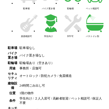
駐車場
バイク置き場
駐輪場
ペット相談可
楽器相談可
学生向け
DIY可
バストイレ別
駐車場
駐車場なし
バイク
バイク置き場なし
置き場
駐輪場
駐輪場あり（空きあり）
用途
事務所・店舗可
セキュ
オートロック / 防犯カメラ / 免震構造
リティ
建物設
24時間ごみ出し可
備
位置
1階の物件
学生向け / ２人入居可 / 高齢者歓迎 / ペット相談可 / 保証人
条件
不要
キッチ