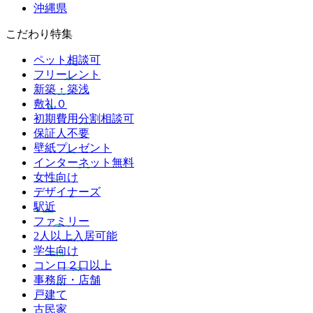
沖縄県
こだわり特集
ペット相談可
フリーレント
新築・築浅
敷礼０
初期費用分割相談可
保証人不要
壁紙プレゼント
インターネット無料
女性向け
デザイナーズ
駅近
ファミリー
2人以上入居可能
学生向け
コンロ２口以上
事務所・店舗
戸建て
古民家