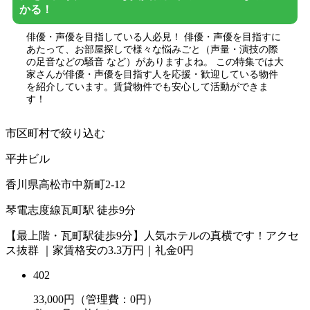
かる！
俳優・声優を目指している人必見！ 俳優・声優を目指すに
あたって、お部屋探しで様々な悩みごと（声量・演技の際
の足音などの騒音 など）がありますよね。 この特集では大
家さんが俳優・声優を目指す人を応援・歓迎している物件
を紹介しています。賃貸物件でも安心して活動ができま
す！
市区町村で絞り込む
平井ビル
香川県高松市中新町2-12
琴電志度線瓦町駅 徒歩9分
【最上階・瓦町駅徒歩9分】人気ホテルの真横です！アクセ
ス抜群 ｜家賃格安の3.3万円｜礼金0円
402
33,000
円（管理費：0円）