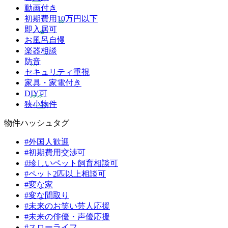
動画付き
初期費用10万円以下
即入居可
お風呂自慢
楽器相談
防音
セキュリティ重視
家具・家電付き
DIY可
狭小物件
物件ハッシュタグ
#外国人歓迎
#初期費用交渉可
#珍しいペット飼育相談可
#ペット2匹以上相談可
#変な家
#変な間取り
#未来のお笑い芸人応援
#未来の俳優・声優応援
#スローライフ