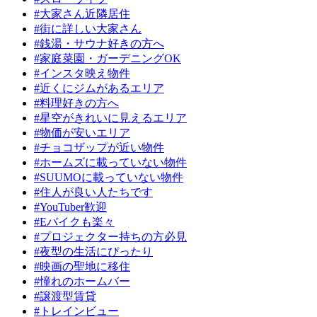
#大家さん近隣居住
#街に詳しい大家さん
#銭湯・サウナ好きの方へ
#家庭菜園・ガーデニングOK
#インスタ映え物件
#近くにジムがあるエリア
#料理好きの方へ
#星空がきれいに見えるエリア
#物価が安いエリア
#チョコザップが近い物件
#ホームズに載っていない物件
#SUUMOに載っていない物件
#住人が良い人たちです
#YouTuber歓迎
#Eバイクも楽々
#プロジェクター持ちの方必見
#夜型の生活にぴったり
#映画の聖地に移住
#憧れのホームバー
#譲渡型賃貸
#トレインビュー