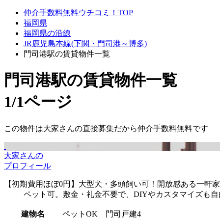
仲介手数料無料ウチコミ！TOP
福岡県
福岡県の沿線
JR鹿児島本線(下関・門司港～博多)
門司港駅の賃貸物件一覧
門司港駅
の賃貸物件一覧
1/1ページ
この物件は大家さんの直接募集だから
仲介手数料無料
です
大家さんの
プロフィール
【初期費用ほぼ0円】大型犬・多頭飼い可！開放感ある一軒家
ペット可。敷金・礼金不要で、DIYやカスタマイズも
建物名
ペットOK 門司戸建4