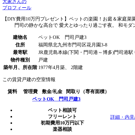
大家さんの
プロフィール
【DIY費用10万円プレゼント】ペットの楽園！お庭＆家庭菜
門司の静かな高台で 愛犬とゆったり過ごす夜。 和モダ
建物名
ペットOK 門司戸建3
住所
福岡県北九州市門司区花月園3-8
最寄駅
JR鹿児島本線(下関・門司港～博多)門司港駅 
物件種別
戸建
築年月、所在階
1977年4月築、 2階建
この賃貸戸建の空室情報
賃料
管理費
敷金/礼金
間取り（専有面積）
ペットOK 門司戸建3
ペット相談可
フリーレント
詳細・内見
初期費用10万円以下
楽器相談