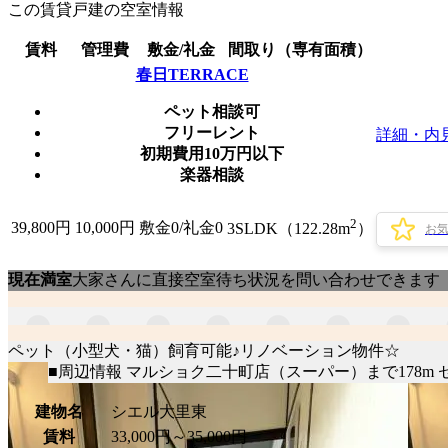
この賃貸戸建の空室情報
賃料
管理費
敷金/礼金
間取り（専有面積）
春日TERRACE
ペット相談可
フリーレント
詳細・内
初期費用10万円以下
楽器相談
2
39,800
円
10,000円
敷金0
/
礼金0
3SLDK（122.28m
）
お
現在満室
大家さんに直接空室待ち状況を問い合わせできます
ペット（小型犬・猫）飼育可能♪リノベーション物件☆
■周辺情報 マルショク二十町店（スーパー）まで178m
建物名
シエル大里東
賃料
33,000円～35,000円