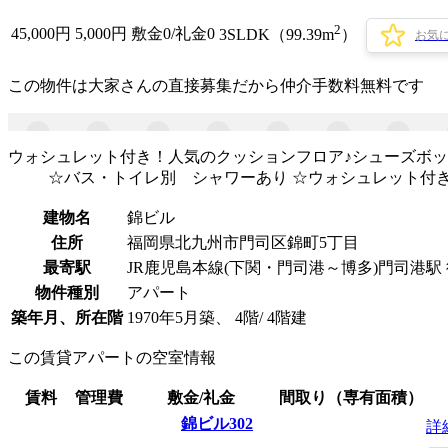
2
45,000
円
5,000円
敷金0
/
礼金0
3SLDK（99.39m
）
お気
この物件は大家さんの直接募集だから
仲介手数料無料
です
ウォシュレット付き！人気のクッションフロア♪シューズボッ
☆バス・トイレ別 シャワーあり ☆ウォシュレット付き
建物名
錦ビル
住所
福岡県北九州市門司区錦町5丁目
最寄駅
JR鹿児島本線(下関・門司港～博多)門司港駅 
物件種別
アパート
築年月、所在階
1970年5月築、 4階/ 4階建
この賃貸アパートの空室情報
賃料
管理費
敷金/礼金
間取り（専有面積）
錦ビル302
詳