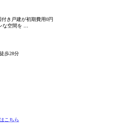
園付き戸建が初期費用0円
ンな空間を …
徒歩28分
はこちら