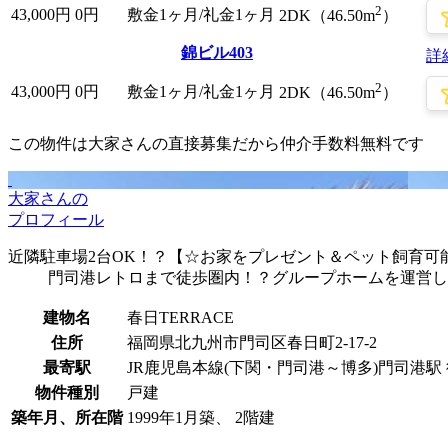
2
43,000
円
0円
敷金1ヶ月/礼金1ヶ月
2DK（46.50m
）
錦ビル403
詳
2
43,000
円
0円
敷金1ヶ月/礼金1ヶ月
2DK（46.50m
）
この物件は大家さんの直接募集だから
仲介手数料無料
です
大家さんの
プロフィール
近隣駐車場2台OK！？【☆お家をプレゼント＆ペット飼育可能
門司港レトロまで徒歩圏内！？グループホームを運営し
建物名
春日TERRACE
住所
福岡県北九州市門司区春日町2-17-2
最寄駅
JR鹿児島本線(下関・門司港～博多)門司港駅 
物件種別
戸建
築年月、所在階
1999年1月築、 2階建