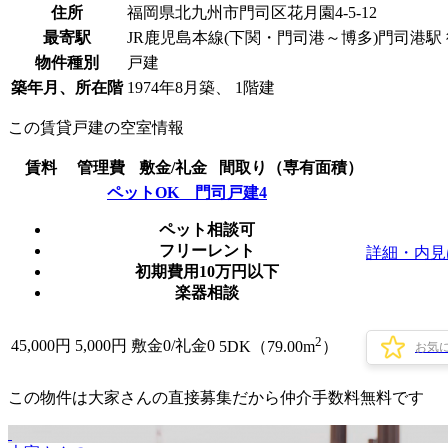
住所
福岡県北九州市門司区花月園4-5-12
最寄駅
JR鹿児島本線(下関・門司港～博多)門司港駅 
物件種別
戸建
築年月、所在階
1974年8月築、 1階建
この賃貸戸建の空室情報
賃料
管理費
敷金/礼金
間取り（専有面積）
ペットOK 門司戸建4
ペット相談可
フリーレント
詳細・内見
初期費用10万円以下
楽器相談
2
45,000
円
5,000円
敷金0
/
礼金0
5DK（79.00m
）
お気
この物件は大家さんの直接募集だから
仲介手数料無料
です