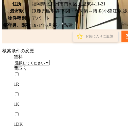
住所
福岡県北九州市門司区大里東4-11-21
最寄駅
JR鹿児島本線(下関・門司港～博多)小森江駅 徒
物件種別
アパート
築年月、階数
1971年6月築／1階建
お気に入りに追加
検索条件の変更
賃料
間取り
1R
1K
1DK