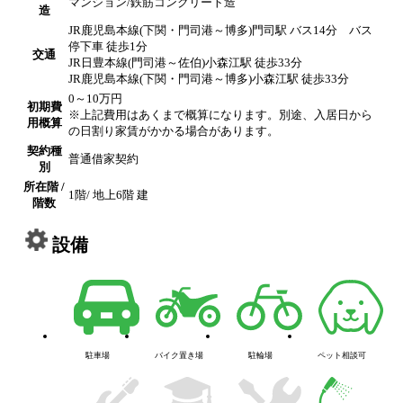
マンション/鉄筋コンクリート造
造
JR鹿児島本線(下関・門司港～博多)門司駅 バス14分 バス
停下車 徒歩1分
交通
JR日豊本線(門司港～佐伯)小森江駅 徒歩33分
JR鹿児島本線(下関・門司港～博多)小森江駅 徒歩33分
0～10万円
初期費
※上記費用はあくまで概算になります。別途、入居日から
用概算
の日割り家賃がかかる場合があります。
契約種
普通借家契約
別
所在階 /
1階/ 地上6階 建
階数
設備
駐車場
バイク置き場
駐輪場
ペット相談可