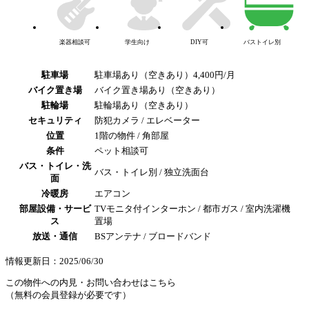
楽器相談可
学生向け
DIY可
バストイレ別
駐車場
駐車場あり（空きあり）4,400円/月
バイク置き場
バイク置き場あり（空きあり）
駐輪場
駐輪場あり（空きあり）
セキュリティ
防犯カメラ / エレベーター
位置
1階の物件 / 角部屋
条件
ペット相談可
バス・トイレ・洗
バス・トイレ別 / 独立洗面台
面
冷暖房
エアコン
部屋設備・サービ
TVモニタ付インターホン / 都市ガス / 室内洗濯機
ス
置場
放送・通信
BSアンテナ / ブロードバンド
情報更新日：2025/06/30
この物件への内見・お問い合わせはこちら
（無料の会員登録が必要です）