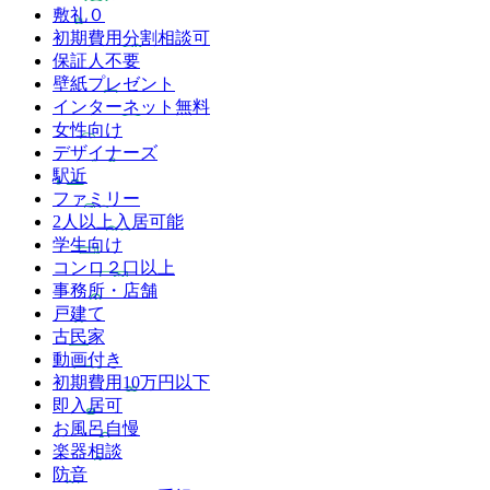
敷礼０
初期費用分割相談可
保証人不要
壁紙プレゼント
インターネット無料
女性向け
デザイナーズ
駅近
ファミリー
2人以上入居可能
学生向け
コンロ２口以上
事務所・店舗
戸建て
古民家
動画付き
初期費用10万円以下
即入居可
お風呂自慢
楽器相談
防音