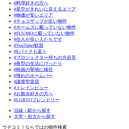
#料理好きの方へ
#星空がきれいに見えるエリア
#物価が安いエリア
#チョコザップが近い物件
#ホームズに載っていない物件
#SUUMOに載っていない物件
#住人が良い人たちです
#YouTuber歓迎
#Eバイクも楽々
#プロジェクター持ちの方必見
#夜型の生活にぴったり
#映画の聖地に移住
#憧れのホームバー
#譲渡型賃貸
#トレインビュー
#お散歩好きの方へ
#LGBTQフレンドリー
沿線・駅から探す
大学・短大から探す
ウチコミ！ならではの物件検索