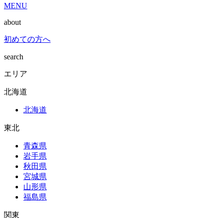
MENU
about
初めての方へ
search
エリア
北海道
北海道
東北
青森県
岩手県
秋田県
宮城県
山形県
福島県
関東