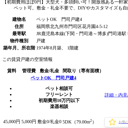
【初期費用ほぼ0円】大型犬・多頭飼い可！開放感ある一軒家
ペット可。敷金・礼金不要で、DIYやカスタマイズも
建物名
ペットOK 門司戸建4
住所
福岡県北九州市門司区花月園4-5-12
最寄駅
JR鹿児島本線(下関・門司港～博多)門司港駅 
物件種別
戸建
築年月、所在階
1974年8月築、 1階建
この賃貸戸建の空室情報
賃料
管理費
敷金/礼金
間取り（専有面積）
ペットOK 門司戸建4
ペット相談可
フリーレント
詳細・内見
初期費用10万円以下
楽器相談
2
45,000
円
5,000円
敷金0
/
礼金0
5DK（79.00m
）
お気