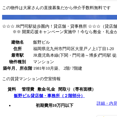
この物件は大家さんの直接募集だから
仲介手数料無料
です
☆☆☆ JR門司駅徒歩圏内！貸店舗・貸事務所 ☆☆☆（貸店
※※ 開業応援キャンペーン実施中！今なら敷金・礼金が0
建物名
飯野ビル
住所
福岡県北九州市門司区大里戸ノ上1丁目1-20
最寄駅
JR鹿児島本線(下関・門司港～博多)門司駅 徒
物件種別
マンション
築年月、所在階
1981年10月築、 2階/ 7階建
この賃貸マンションの空室情報
賃料
管理費
敷金/礼金
間取り（専有面積）
飯野ビル貸店舗・事務所（２階部分）
詳細・内
初期費用10万円以下