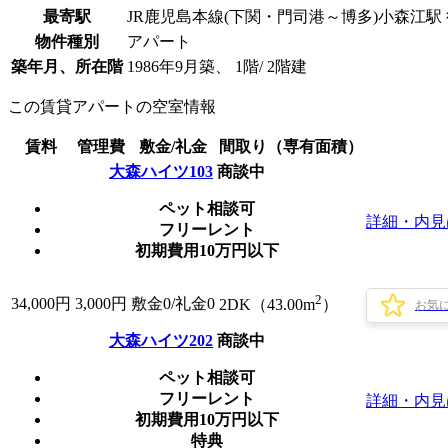
最寄駅
JR鹿児島本線(下関・門司港～博多)小森江駅 
物件種別
アパート
築年月、所在階
1986年9月築、 1階/ 2階建
この賃貸アパートの空室情報
賃料
管理費
敷金/礼金
間取り（専有面積）
大森ハイツ103
商談中
ペット相談可
詳細・内見
フリーレント
初期費用10万円以下
2
34,000
円
3,000円
敷金0
/
礼金0
2DK（43.00m
）
お気
大森ハイツ202
商談中
ペット相談可
フリーレント
詳細・内見
初期費用10万円以下
特典