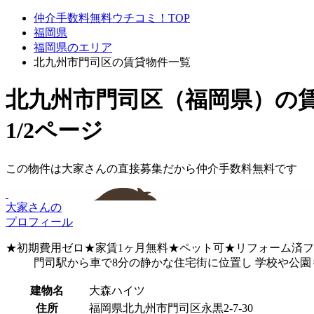
仲介手数料無料ウチコミ！TOP
福岡県
福岡県のエリア
北九州市門司区の賃貸物件一覧
北九州市門司区（福岡県）
の
1/2ページ
この物件は大家さんの直接募集だから
仲介手数料無料
です
大家さんの
プロフィール
★初期費用ゼロ★家賃1ヶ月無料★ペット可★リフォーム済ファミ
門司駅から車で8分の静かな住宅街に位置し 学校や公
建物名
大森ハイツ
住所
福岡県北九州市門司区永黒2-7-30