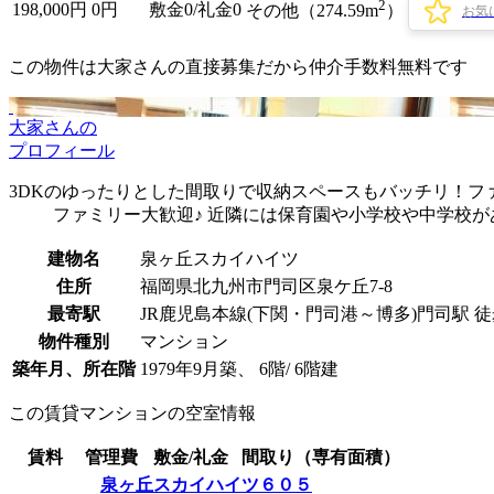
2
198,000
円
0円
敷金0
/
礼金0
その他（274.59m
）
お気
この物件は大家さんの直接募集だから
仲介手数料無料
です
大家さんの
プロフィール
3DKのゆったりとした間取りで収納スペースもバッチリ！フ
ファミリー大歓迎♪ 近隣には保育園や小学校や中学校
建物名
泉ヶ丘スカイハイツ
住所
福岡県北九州市門司区泉ケ丘7-8
最寄駅
JR鹿児島本線(下関・門司港～博多)門司駅 徒
物件種別
マンション
築年月、所在階
1979年9月築、 6階/ 6階建
この賃貸マンションの空室情報
賃料
管理費
敷金/礼金
間取り（専有面積）
泉ヶ丘スカイハイツ６０５