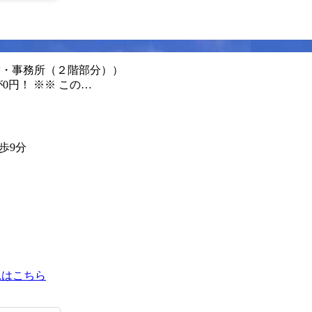
舗・事務所（２階部分））
円！ ※※ この…
歩9分
見はこちら