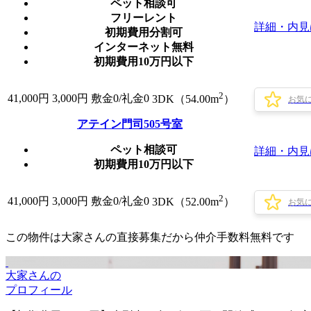
ペット相談可
フリーレント
詳細・内見
初期費用分割可
インターネット無料
初期費用10万円以下
2
41,000
円
3,000円
敷金0
/
礼金0
3DK（54.00m
）
お気
アテイン門司505号室
ペット相談可
詳細・内見
初期費用10万円以下
2
41,000
円
3,000円
敷金0
/
礼金0
3DK（52.00m
）
お気
この物件は大家さんの直接募集だから
仲介手数料無料
です
大家さんの
プロフィール