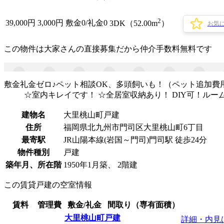
2
39,000
円
3,000円
敷金0
/
礼金0
3DK（52.00m
）
お気
この物件は大家さんの直接募集だから
仲介手数料無料
です
敷金礼金ゼロ♪ペット相談OK、多頭飼いも！（ペット追加費
☆室内キレイです！ ☆全居室収納あり！ DIY可！ル
建物名
大里桃山町戸建
住所
福岡県北九州市門司区大里桃山町6丁目
最寄駅
JR山陽本線(岩国～門司)門司駅 徒歩24分
物件種別
戸建
築年月、所在階
1950年1月築、 2階建
この賃貸戸建の空室情報
賃料
管理費
敷金/礼金
間取り（専有面積）
大里桃山町戸建
詳細・内見