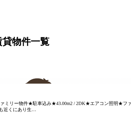
賃貸物件一覧
リー物件★駐車込み★43.00m2 / 2DK★エアコン照明★
園も近くにあり生…