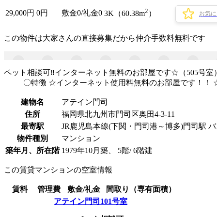
2
29,000
円
0円
敷金0
/
礼金0
3K（60.38m
）
お気に
この物件は大家さんの直接募集だから
仲介手数料無料
です
ペット相談可‼インターネット無料のお部屋です☆（505号室
〇特徴 ☆インターネット使用料無料のお部屋です！！ 
建物名
アテイン門司
住所
福岡県北九州市門司区奥田4-3-11
最寄駅
JR鹿児島本線(下関・門司港～博多)門司駅 バ
物件種別
マンション
築年月、所在階
1979年10月築、 5階/ 6階建
この賃貸マンションの空室情報
賃料
管理費
敷金/礼金
間取り（専有面積）
アテイン門司101号室