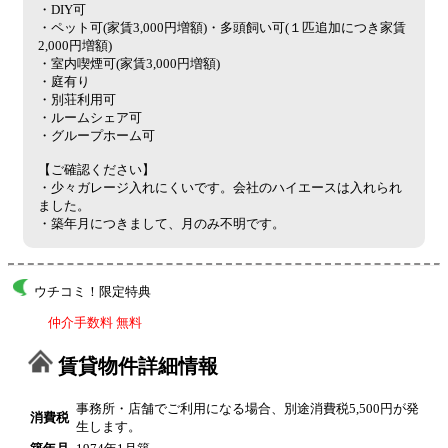
・DIY可
・ペット可(家賃3,000円増額)・多頭飼い可(１匹追加につき家賃
2,000円増額)
・室内喫煙可(家賃3,000円増額)
・庭有り
・別荘利用可
・ルームシェア可
・グループホーム可
【ご確認ください】
・少々ガレージ入れにくいです。会社のハイエースは入れられ
ました。
・築年月につきまして、月のみ不明です。
ウチコミ！限定特典
仲介手数料 無料
賃貸物件詳細情報
事務所・店舗でご利用になる場合、別途消費税5,500円が発
消費税
生します。