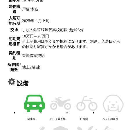
築年月
1974年1月築
建物構
戸建/木造
造
入居可
2025年11月上旬
能時期
交通
しなの鉄道線屋代高校前駅 徒歩23分
10万円～20万円
初期費
※上記費用はあくまで概算になります。別途、入居日から
用概算
の日割り家賃がかかる場合があります。
契約種
普通借家契約
別
所在階 /
地上2階 建
階数
設備
駐車場
バイク置き場
駐輪場
ペット相談可