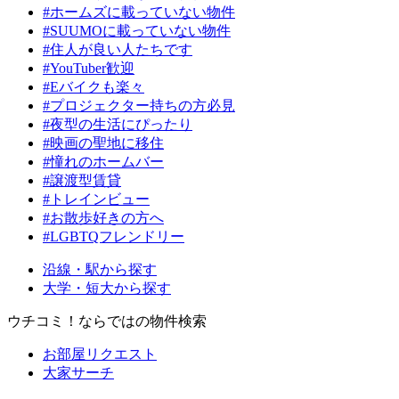
#ホームズに載っていない物件
#SUUMOに載っていない物件
#住人が良い人たちです
#YouTuber歓迎
#Eバイクも楽々
#プロジェクター持ちの方必見
#夜型の生活にぴったり
#映画の聖地に移住
#憧れのホームバー
#譲渡型賃貸
#トレインビュー
#お散歩好きの方へ
#LGBTQフレンドリー
沿線・駅から探す
大学・短大から探す
ウチコミ！ならではの物件検索
お部屋リクエスト
大家サーチ