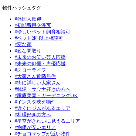
物件ハッシュタグ
#外国人歓迎
#初期費用交渉可
#珍しいペット飼育相談可
#ペット2匹以上相談可
#変な家
#変な間取り
#未来のお笑い芸人応援
#未来の俳優・声優応援
#スローライフ
#大家さん近隣居住
#街に詳しい大家さん
#銭湯・サウナ好きの方へ
#家庭菜園・ガーデニングOK
#インスタ映え物件
#近くにジムがあるエリア
#料理好きの方へ
#星空がきれいに見えるエリア
#物価が安いエリア
#チョコザップが近い物件