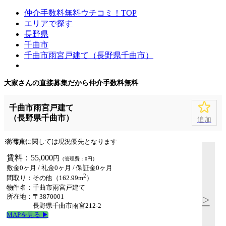
仲介手数料無料ウチコミ！TOP
エリアで探す
長野県
千曲市
千曲市雨宮戸建て（長野県千曲市）
大家さんの直接募集だから
仲介手数料無料
千曲市雨宮戸建て
（長野県千曲市）
追加
※ 写真に関しては現況優先となります
募集中
賃料：55,000
円
（管理費：0円）
敷金0ヶ月
/
礼金0ヶ月
/
保証金0ヶ月
2
間取り：その他（162.99m
）
物件名：千曲市雨宮戸建て
所在地：〒3870001
>
長野県千曲市雨宮212-2
MAPを見る ▶︎