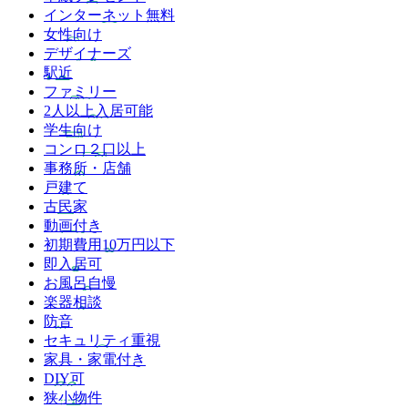
インターネット無料
女性向け
デザイナーズ
駅近
ファミリー
2人以上入居可能
学生向け
コンロ２口以上
事務所・店舗
戸建て
古民家
動画付き
初期費用10万円以下
即入居可
お風呂自慢
楽器相談
防音
セキュリティ重視
家具・家電付き
DIY可
狭小物件