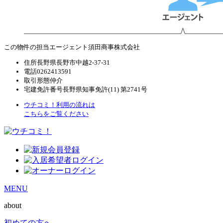
この物件の担当エージェント
須田商事株式会社
住所
長野県長野市中越2-37-31
電話
0262413591
取引形態
仲介
宅建免許番号
長野県知事免許(11) 第2741号
ウチコミ！利用の流れは
こちらをご覧ください
MENU
about
初めての方へ