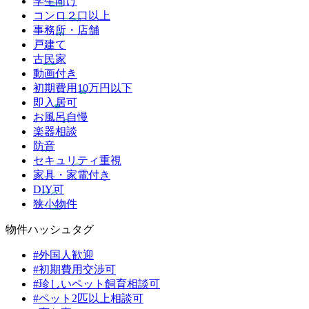
学生向け
コンロ２口以上
事務所・店舗
戸建て
古民家
動画付き
初期費用10万円以下
即入居可
お風呂自慢
楽器相談
防音
セキュリティ重視
家具・家電付き
DIY可
狭小物件
物件ハッシュタグ
#外国人歓迎
#初期費用交渉可
#珍しいペット飼育相談可
#ペット2匹以上相談可