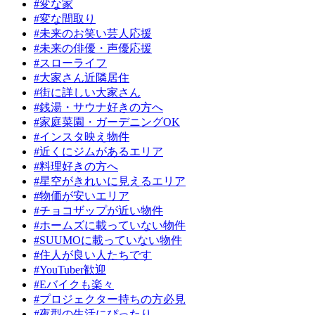
#変な家
#変な間取り
#未来のお笑い芸人応援
#未来の俳優・声優応援
#スローライフ
#大家さん近隣居住
#街に詳しい大家さん
#銭湯・サウナ好きの方へ
#家庭菜園・ガーデニングOK
#インスタ映え物件
#近くにジムがあるエリア
#料理好きの方へ
#星空がきれいに見えるエリア
#物価が安いエリア
#チョコザップが近い物件
#ホームズに載っていない物件
#SUUMOに載っていない物件
#住人が良い人たちです
#YouTuber歓迎
#Eバイクも楽々
#プロジェクター持ちの方必見
#夜型の生活にぴったり