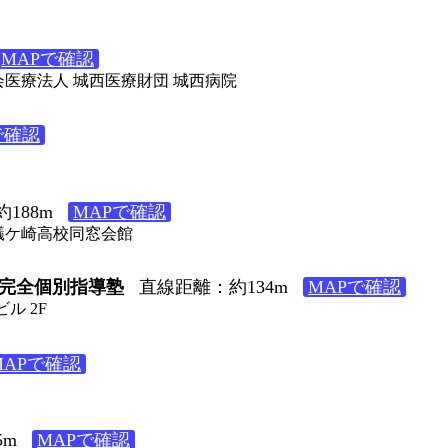
MAPで確認
社会医療法人 城西医療財団 城西病院
で確認
188m
MAPで確認
４ 蟻ケ崎高校同窓会館
の完全個別指導塾
直線距離：約134m
MAPで確認
ル 2F
MAPで確認
5m
MAPで確認