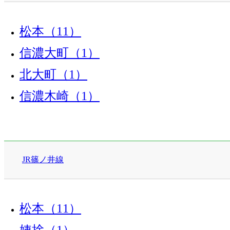
松本（11）
信濃大町（1）
北大町（1）
信濃木崎（1）
JR篠ノ井線
松本（11）
姨捨（1）