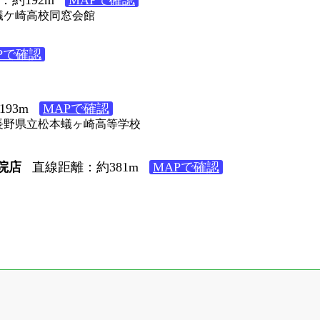
４ 蟻ケ崎高校同窓会館
Pで確認
93m
MAPで確認
４ 長野県立松本蟻ヶ崎高等学校
院店
直線距離：約381m
MAPで確認