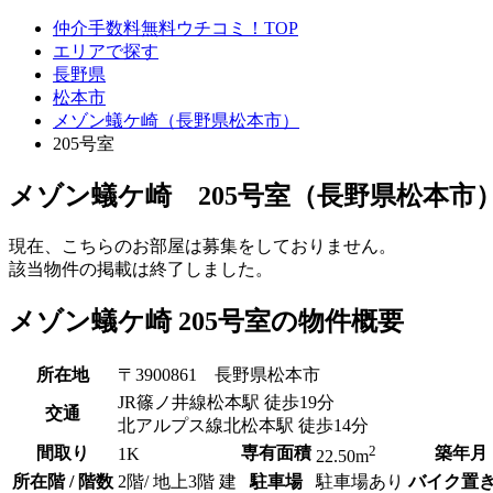
仲介手数料無料ウチコミ！TOP
エリアで探す
長野県
松本市
メゾン蟻ケ崎（長野県松本市）
205号室
メゾン蟻ケ崎 205号室（長野県松本市
現在、こちらのお部屋は募集をしておりません。
該当物件の掲載は終了しました。
メゾン蟻ケ崎 205号室の物件概要
所在地
〒3900861 長野県松本市
JR篠ノ井線松本駅 徒歩19分
交通
北アルプス線北松本駅 徒歩14分
2
間取り
専有面積
築年月
1K
22.50m
所在階 / 階数
2階/ 地上3階 建
駐車場
駐車場あり
バイク置