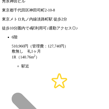
秀永神田ビル
東京都千代田区神田司町2-10-8
東京メトロ丸ノ内線淡路町駅 徒歩2分
徒歩10分圏内で4駅利用可♪通勤アクセス◎♪
6階
510,960
円（管理費：127,740円）
敷
無し
礼
1ヶ月
2
1R（140.76m
）
駅近