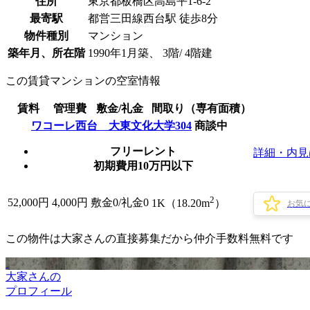
住所
東京都板橋区高島平1-6-2
最寄駅
都営三田線西台駅 徒歩8分
物件種別
マンション
築年月、所在階
1990年1月築、 3階/ 4階建
この賃貸マンションの空室情報
賃料
管理費
敷金/礼金
間取り（専有面積）
ワコーレ西台 大東文化大学304
商談中
フリーレント
詳細・内見
初期費用10万円以下
2
52,000
円
4,000円
敷金0
/
礼金0
1K（18.20m
）
お気
この物件は大家さんの直接募集だから
仲介手数料無料
です
大家さんの
プロフィール