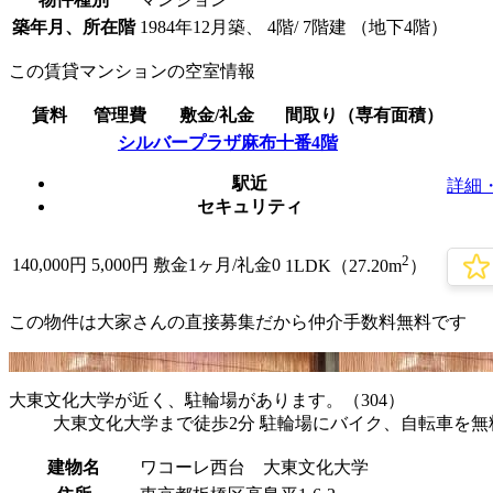
築年月、所在階
1984年12月築、 4階/ 7階建 （地下4階）
この賃貸マンションの空室情報
賃料
管理費
敷金/礼金
間取り（専有面積）
シルバープラザ麻布十番4階
駅近
詳細
セキュリティ
2
140,000
円
5,000円
敷金1ヶ月/
礼金0
1LDK（27.20m
）
この物件は大家さんの直接募集だから
仲介手数料無料
です
大東文化大学が近く、駐輪場があります。（304）
大東文化大学まで徒歩2分 駐輪場にバイク、自転車を無
建物名
ワコーレ西台 大東文化大学