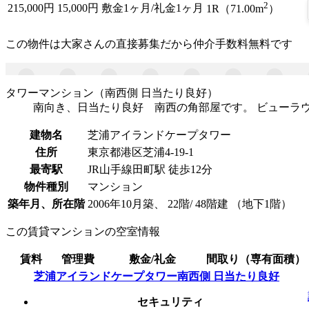
2
215,000
円
15,000円
敷金1ヶ月/礼金1ヶ月
1R（71.00m
）
この物件は大家さんの直接募集だから
仲介手数料無料
です
タワーマンション（南西側 日当たり良好）
南向き、日当たり良好 南西の角部屋です。 ビューラ
建物名
芝浦アイランドケープタワー
住所
東京都港区芝浦4-19-1
最寄駅
JR山手線田町駅 徒歩12分
物件種別
マンション
築年月、所在階
2006年10月築、 22階/ 48階建 （地下1階）
この賃貸マンションの空室情報
賃料
管理費
敷金/礼金
間取り（専有面積）
芝浦アイランドケープタワー南西側 日当たり良好
セキュリティ