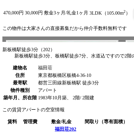
2
470,000
円
30,000円
敷金3ヶ月/礼金1ヶ月
3LDK（105.00m
）
この物件は大家さんの直接募集だから
仲介手数料無料
です
新板橋駅徒歩3分（202）
新板橋駅徒歩3分、板橋駅徒歩7分、水道込ですので2
建物名
福田荘
住所
東京都板橋区板橋4-36-10
最寄駅
都営三田線新板橋駅 徒歩3分
物件種別
アパート
築年月、所在階
1983年10月築、 2階/ 2階建
この賃貸アパートの空室情報
賃料
管理費
敷金/礼金
間取り（専有面積）
福田荘202