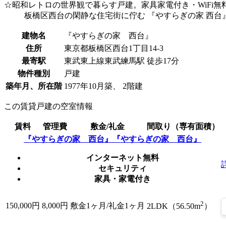
☆昭和レトロの世界観で暮らす戸建。家具家電付き・WiFi
板橋区西台の閑静な住宅街に佇む 『やすらぎの家 西台
建物名
『やすらぎの家 西台』
住所
東京都板橋区西台1丁目14-3
最寄駅
東武東上線東武練馬駅 徒歩17分
物件種別
戸建
築年月、所在階
1977年10月築、 2階建
この賃貸戸建の空室情報
賃料
管理費
敷金/礼金
間取り（専有面積）
『やすらぎの家 西台』『やすらぎの家 西台』
インターネット無料
セキュリティ
家具・家電付き
2
150,000
円
8,000円
敷金1ヶ月/礼金1ヶ月
2LDK（56.50m
）