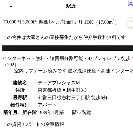
詳
駅近
2
70,000
円
3,000円
敷金1ヶ月/礼金1ヶ月
1DK（17.00m
）
この物件は大家さんの直接募集だから
仲介手数料無料
です
インターネット無料・諸費用分割可能・セブンイレブン徒歩
（202）
室内リフォーム済みです 温水洗浄便座・高速インター
建物名
ディアプレシャスM
住所
東京都板橋区相生町3-3
最寄駅
都営三田線志村三丁目駅 徒歩6分
物件種別
アパート
築年月、所在階
1989年1月築、 1階/ 2階建
この賃貸アパートの空室情報