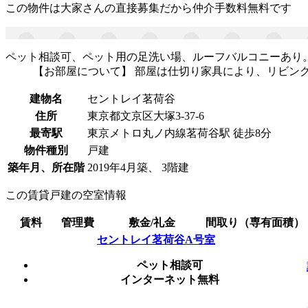
この物件は大家さんの直接募集だから
仲介手数料無料
です
ペット相談可、ペット用の足洗い場、ルーフバルコニーあり
【お部屋について】 部屋は仕切り家具により、リビン
建物名
セントレイ茗荷谷
住所
東京都文京区大塚3-37-6
最寄駅
東京メトロ丸ノ内線茗荷谷駅 徒歩8分
物件種別
戸建
築年月、所在階
2019年4月築、 3階建
この賃貸戸建の空室情報
賃料
管理費
敷金/礼金
間取り（専有面積）
セントレイ茗荷谷A号室
ペット相談可
インターネット無料