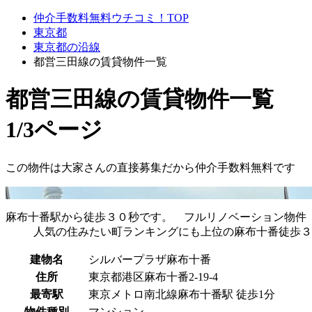
仲介手数料無料ウチコミ！TOP
東京都
東京都の沿線
都営三田線の賃貸物件一覧
都営三田線
の賃貸物件一覧
1/3ページ
この物件は大家さんの直接募集だから
仲介手数料無料
です
麻布十番駅から徒歩３０秒です。 フルリノベーション物件
人気の住みたい町ランキングにも上位の麻布十番徒歩３
建物名
シルバープラザ麻布十番
住所
東京都港区麻布十番2-19-4
最寄駅
東京メトロ南北線麻布十番駅 徒歩1分
物件種別
マンション