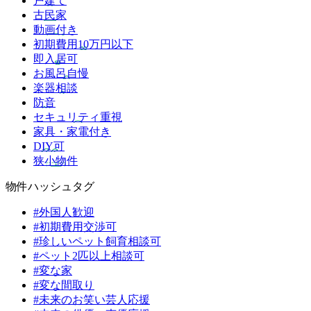
戸建て
古民家
動画付き
初期費用10万円以下
即入居可
お風呂自慢
楽器相談
防音
セキュリティ重視
家具・家電付き
DIY可
狭小物件
物件ハッシュタグ
#外国人歓迎
#初期費用交渉可
#珍しいペット飼育相談可
#ペット2匹以上相談可
#変な家
#変な間取り
#未来のお笑い芸人応援