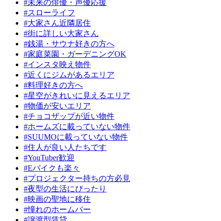
#未来の俳優・声優応援
#スローライフ
#大家さん近隣居住
#街に詳しい大家さん
#銭湯・サウナ好きの方へ
#家庭菜園・ガーデニングOK
#インスタ映え物件
#近くにジムがあるエリア
#料理好きの方へ
#星空がきれいに見えるエリア
#物価が安いエリア
#チョコザップが近い物件
#ホームズに載っていない物件
#SUUMOに載っていない物件
#住人が良い人たちです
#YouTuber歓迎
#Eバイクも楽々
#プロジェクター持ちの方必見
#夜型の生活にぴったり
#映画の聖地に移住
#憧れのホームバー
#譲渡型賃貸