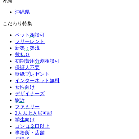
沖縄
沖縄県
こだわり特集
ペット相談可
フリーレント
新築・築浅
敷礼０
初期費用分割相談可
保証人不要
壁紙プレゼント
インターネット無料
女性向け
デザイナーズ
駅近
ファミリー
2人以上入居可能
学生向け
コンロ２口以上
事務所・店舗