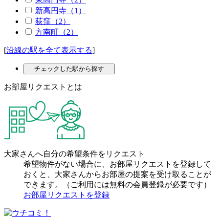
新高円寺（1）
荻窪（2）
方南町（2）
[
沿線の駅を全て表示する
]
チェックした駅から探す
お部屋リクエストとは
大家さんへ自分の希望条件をリクエスト
希望物件がない場合に、お部屋リクエストを登録して
おくと、大家さんからお部屋の提案を受け取ることが
できます。（ご利用には無料の会員登録が必要です）
お部屋リクエストを登録