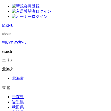
MENU
about
初めての方へ
search
エリア
北海道
北海道
東北
青森県
岩手県
秋田県