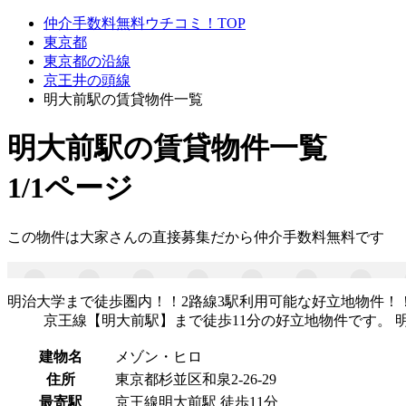
仲介手数料無料ウチコミ！TOP
東京都
東京都の沿線
京王井の頭線
明大前駅の賃貸物件一覧
明大前駅
の賃貸物件一覧
1/1ページ
この物件は大家さんの直接募集だから
仲介手数料無料
です
明治大学まで徒歩圏内！！2路線3駅利用可能な好立地物件！！
京王線【明大前駅】まで徒歩11分の好立地物件です。 
建物名
メゾン・ヒロ
住所
東京都杉並区和泉2-26-29
最寄駅
京王線明大前駅 徒歩11分