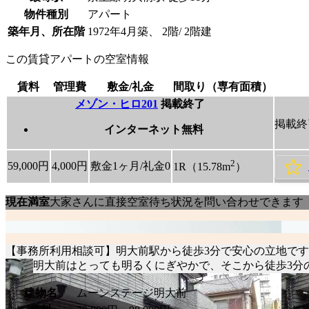
物件種別
アパート
築年月、所在階
1972年4月築、 2階/ 2階建
この賃貸アパートの空室情報
賃料
管理費
敷金/礼金
間取り（専有面積）
メゾン・ヒロ201
掲載終了
掲載終
インターネット無料
2
59,000
円
4,000円
敷金1ヶ月/
礼金0
1R（15.78m
）
現在満室
大家さんに直接空室待ち状況を問い合わせできます
【事務所利用相談可】明大前駅から徒歩3分で安心の立地です
明大前はとっても明るくにぎやかで、そこから徒歩3分
建物名
ムーンステージ明大前