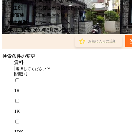
賃料
70,000円～98,000円
住所
東京都世田谷区松原2-39-3
最寄駅
京王線明大前駅 徒歩3分
物件種別
アパート
築年月、階数
2001年2月築／2階建
お気に入りに追加
検索条件の変更
賃料
間取り
1R
1K
1DK