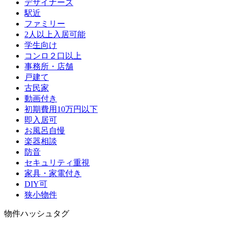
デザイナーズ
駅近
ファミリー
2人以上入居可能
学生向け
コンロ２口以上
事務所・店舗
戸建て
古民家
動画付き
初期費用10万円以下
即入居可
お風呂自慢
楽器相談
防音
セキュリティ重視
家具・家電付き
DIY可
狭小物件
物件ハッシュタグ