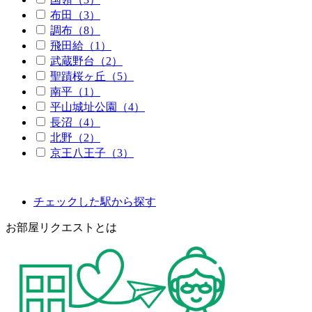
布田（3）
調布（8）
飛田給（1）
武蔵野台（2）
聖蹟桜ヶ丘（5）
南平（1）
平山城址公園（4）
長沼（4）
北野（2）
京王八王子（3）
チェックした駅から探す
お部屋リクエストとは