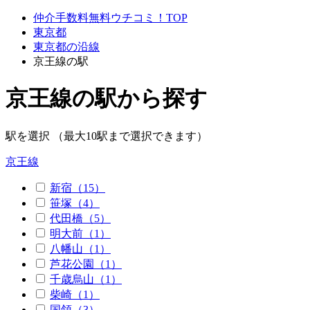
仲介手数料無料ウチコミ！TOP
東京都
東京都の沿線
京王線の駅
京王線の駅から探す
駅を選択 （最大10駅まで選択できます）
京王線
新宿（15）
笹塚（4）
代田橋（5）
明大前（1）
八幡山（1）
芦花公園（1）
千歳烏山（1）
柴崎（1）
国領（3）