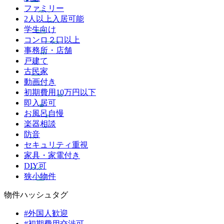
ファミリー
2人以上入居可能
学生向け
コンロ２口以上
事務所・店舗
戸建て
古民家
動画付き
初期費用10万円以下
即入居可
お風呂自慢
楽器相談
防音
セキュリティ重視
家具・家電付き
DIY可
狭小物件
物件ハッシュタグ
#外国人歓迎
#初期費用交渉可