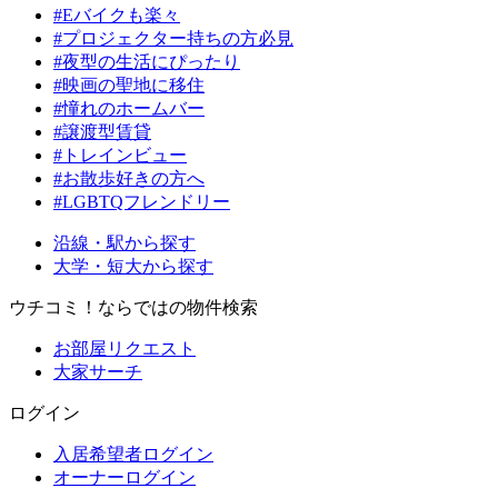
#Eバイクも楽々
#プロジェクター持ちの方必見
#夜型の生活にぴったり
#映画の聖地に移住
#憧れのホームバー
#譲渡型賃貸
#トレインビュー
#お散歩好きの方へ
#LGBTQフレンドリー
沿線・駅から探す
大学・短大から探す
ウチコミ！ならではの物件検索
お部屋リクエスト
大家サーチ
ログイン
入居希望者ログイン
オーナーログイン