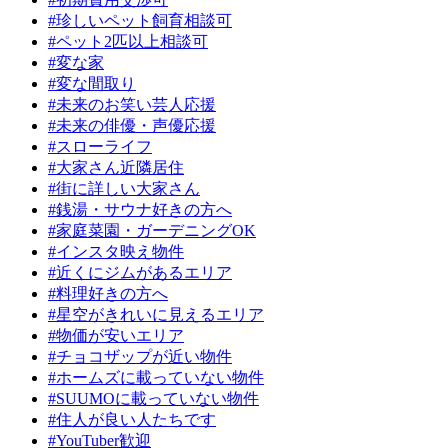
#珍しいペット飼育相談可
#ペット2匹以上相談可
#変な家
#変な間取り
#未来のお笑い芸人応援
#未来の俳優・声優応援
#スローライフ
#大家さん近隣居住
#街に詳しい大家さん
#銭湯・サウナ好きの方へ
#家庭菜園・ガーデニングOK
#インスタ映え物件
#近くにジムがあるエリア
#料理好きの方へ
#星空がきれいに見えるエリア
#物価が安いエリア
#チョコザップが近い物件
#ホームズに載っていない物件
#SUUMOに載っていない物件
#住人が良い人たちです
#YouTuber歓迎