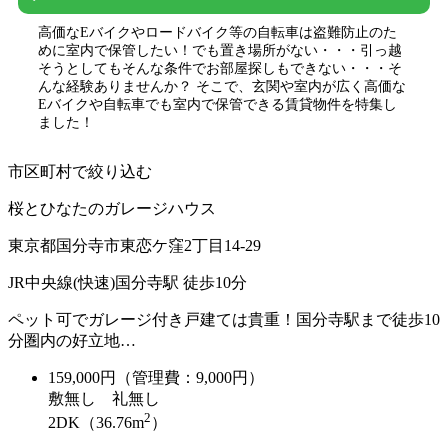
高価なEバイクやロードバイク等の自転車は盗難防止のた
めに室内で保管したい！でも置き場所がない・・・引っ越
そうとしてもそんな条件でお部屋探しもできない・・・そ
んな経験ありませんか？ そこで、玄関や室内が広く高価な
Eバイクや自転車でも室内で保管できる賃貸物件を特集し
ました！
市区町村で絞り込む
桜とひなたのガレージハウス
東京都国分寺市東恋ケ窪2丁目14-29
JR中央線(快速)国分寺駅 徒歩10分
ペット可でガレージ付き戸建ては貴重！国分寺駅まで徒歩10
分圏内の好立地…
159,000
円（管理費：9,000円）
敷
無し
礼
無し
2
2DK（36.76m
）