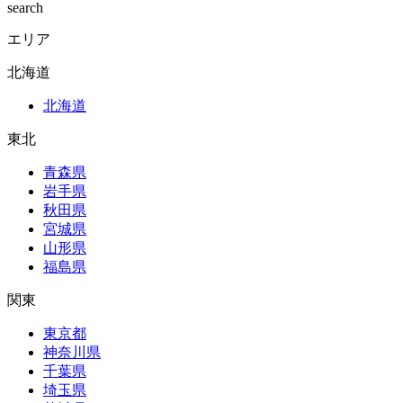
search
エリア
北海道
北海道
東北
青森県
岩手県
秋田県
宮城県
山形県
福島県
関東
東京都
神奈川県
千葉県
埼玉県