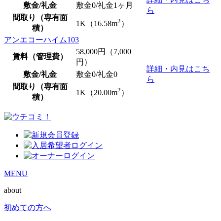
敷金/礼金
敷金0
/礼金1ヶ月
ら
間取り（専有面
2
1K（16.58m
）
積）
アンエコーハイム103
58,000
円（7,000
賃料（管理費）
円）
詳細・内見はこち
敷金/礼金
敷金0
/
礼金0
ら
間取り（専有面
2
1K（20.00m
）
積）
MENU
about
初めての方へ