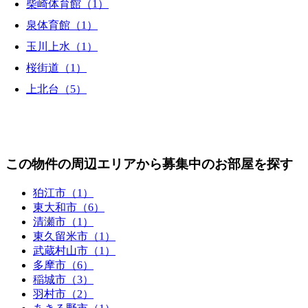
柴崎体育館（1）
泉体育館（1）
玉川上水（1）
桜街道（1）
上北台（5）
この物件の周辺エリアから募集中のお部屋を探す
狛江市（1）
東大和市（6）
清瀬市（1）
東久留米市（1）
武蔵村山市（1）
多摩市（6）
稲城市（3）
羽村市（2）