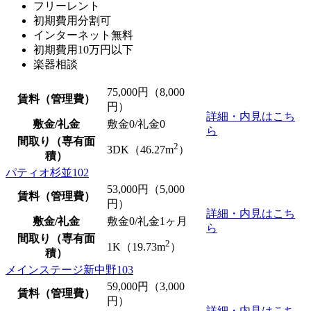
フリーレント
初期費用分割可
インターネット無料
初期費用10万円以下
楽器相談
75,000
円（8,000
賃料（管理費）
円）
詳細・内見はこち
敷金/礼金
敷金0
/
礼金0
ら
間取り（専有面
2
3DK（46.27m
）
積）
パティオ杉並102
53,000
円（5,000
賃料（管理費）
円）
詳細・内見はこち
敷金/礼金
敷金0
/礼金1ヶ月
ら
間取り（専有面
2
1K（19.73m
）
積）
メインステージ新中野103
59,000
円（3,000
賃料（管理費）
円）
詳細・内見はこち