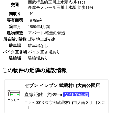
西武拝島線玉川上水駅 徒歩11分
交通
多摩モノレール玉川上水駅 徒歩11分
間取り
1K
2
専有面積
18.50m
築年月
1980年4月築
建物構造
アパート/軽量鉄骨造
所在階 / 階数
1階/ 地上2階 建
駐車場
駐車場なし
バイク置き場
バイク置き場あり
駐輪場
駐輪場あり
この物件の近隣の施設情報
セブン-イレブン 武蔵村山大南公園店
直線距離：約399m
MAPで確認
コンビニ
〒208-0013 東京都武蔵村山市大南３丁目８２
−１