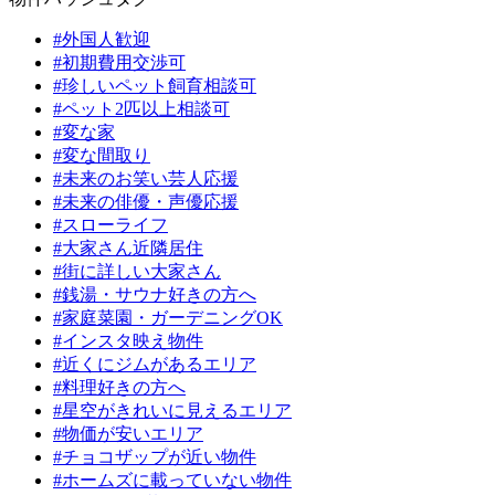
#外国人歓迎
#初期費用交渉可
#珍しいペット飼育相談可
#ペット2匹以上相談可
#変な家
#変な間取り
#未来のお笑い芸人応援
#未来の俳優・声優応援
#スローライフ
#大家さん近隣居住
#街に詳しい大家さん
#銭湯・サウナ好きの方へ
#家庭菜園・ガーデニングOK
#インスタ映え物件
#近くにジムがあるエリア
#料理好きの方へ
#星空がきれいに見えるエリア
#物価が安いエリア
#チョコザップが近い物件
#ホームズに載っていない物件