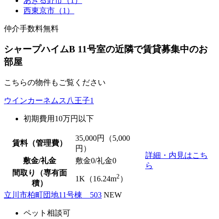
あきる野市（1）
西東京市（1）
仲介手数料無料
シャープハイムB 11号室の近隣で賃貸募集中のお
部屋
こちらの物件もご覧ください
ウインカーネムス八王子1
初期費用10万円以下
35,000
円（5,000
賃料（管理費）
円）
詳細・内見はこち
敷金/礼金
敷金0
/
礼金0
ら
間取り（専有面
2
1K（16.24m
）
積）
立川市柏町団地11号棟 503
NEW
ペット相談可