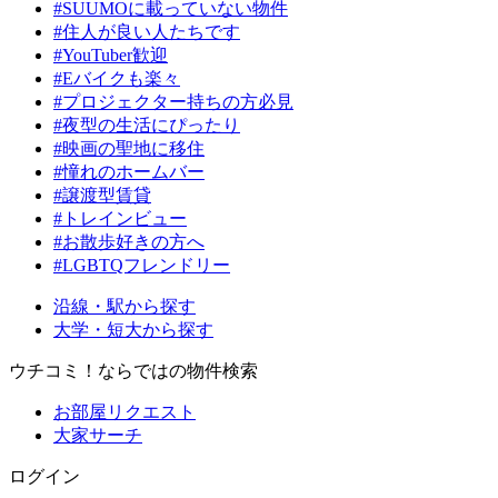
#SUUMOに載っていない物件
#住人が良い人たちです
#YouTuber歓迎
#Eバイクも楽々
#プロジェクター持ちの方必見
#夜型の生活にぴったり
#映画の聖地に移住
#憧れのホームバー
#譲渡型賃貸
#トレインビュー
#お散歩好きの方へ
#LGBTQフレンドリー
沿線・駅から探す
大学・短大から探す
ウチコミ！ならではの物件検索
お部屋リクエスト
大家サーチ
ログイン