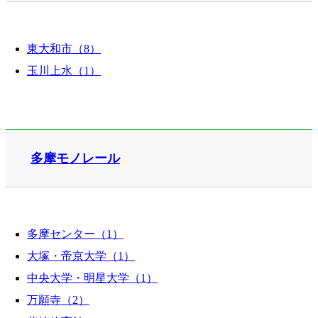
東大和市（8）
玉川上水（1）
多摩モノレール
多摩センター（1）
大塚・帝京大学（1）
中央大学・明星大学（1）
万願寺（2）