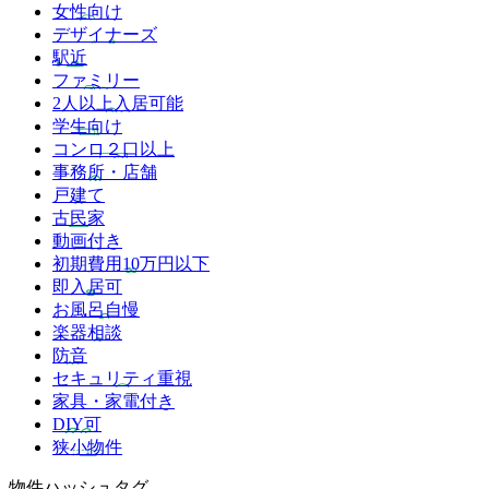
女性向け
デザイナーズ
駅近
ファミリー
2人以上入居可能
学生向け
コンロ２口以上
事務所・店舗
戸建て
古民家
動画付き
初期費用10万円以下
即入居可
お風呂自慢
楽器相談
防音
セキュリティ重視
家具・家電付き
DIY可
狭小物件
物件ハッシュタグ