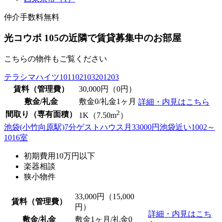
仲介手数料無料
光コウポ 105の近隣で賃貸募集中のお部屋
こちらの物件もご覧ください
テラシマハイツ101102103201203
賃料（管理費）
30,000
円（0円）
敷金/礼金
敷金0
/礼金1ヶ月
詳細・内見はこちら
2
間取り（専有面積）
1K（7.50m
）
池袋(小竹向原駅)7分ゲストハウス月33000円池袋近い1002～
1016室
初期費用10万円以下
楽器相談
狭小物件
33,000
円（15,000
賃料（管理費）
円）
詳細・内見はこち
敷金/礼金
敷金1ヶ月/
礼金0