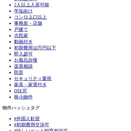
2人以上入居可能
学生向け
コンロ２口以上
事務所・店舗
戸建て
古民家
動画付き
初期費用10万円以下
即入居可
お風呂自慢
楽器相談
防音
セキュリティ重視
家具・家電付き
DIY可
狭小物件
物件ハッシュタグ
#外国人歓迎
#初期費用交渉可
#珍しいペット飼育相談可