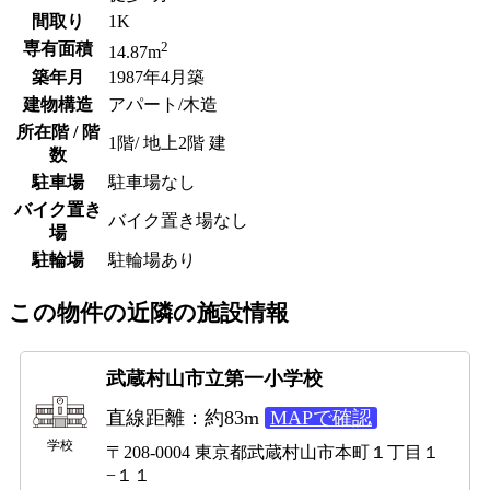
間取り
1K
2
専有面積
14.87m
築年月
1987年4月築
建物構造
アパート/木造
所在階 / 階
1階/ 地上2階 建
数
駐車場
駐車場なし
バイク置き
バイク置き場なし
場
駐輪場
駐輪場あり
この物件の近隣の施設情報
武蔵村山市立第一小学校
直線距離：約83m
MAPで確認
学校
〒208-0004 東京都武蔵村山市本町１丁目１
−１１