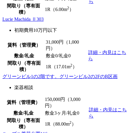
ら
間取り（専有面
2
1R（6.00m
）
積）
Lucie Machida Ⅱ303
初期費用10万円以下
31,000
円（1,000
賃料（管理費）
円）
詳細・内見はこち
敷金/礼金
敷金0
/
礼金0
ら
間取り（専有面
2
1R（17.01m
）
積）
グリーンビル1の2階です。グリーンビル2の2FのB区画
楽器相談
150,000
円（3,000
賃料（管理費）
円）
詳細・内見はこち
敷金/礼金
敷金3ヶ月/
礼金0
ら
間取り（専有面
2
1R（88.00m
）
積）