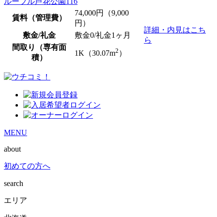
ルーブル芦花公園116
74,000
円（9,000
賃料（管理費）
円）
詳細・内見はこち
敷金/礼金
敷金0
/礼金1ヶ月
ら
間取り（専有面
2
1K（30.07m
）
積）
MENU
about
初めての方へ
search
エリア