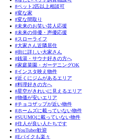
#ペット2匹以上相談可
#変な家
#変な間取り
#未来のお笑い芸人応援
#未来の俳優・声優応援
#スローライフ
#大家さん近隣居住
#街に詳しい大家さん
#銭湯・サウナ好きの方へ
#家庭菜園・ガーデニングOK
#インスタ映え物件
#近くにジムがあるエリア
#料理好きの方へ
#星空がきれいに見えるエリア
#物価が安いエリア
#チョコザップが近い物件
#ホームズに載っていない物件
#SUUMOに載っていない物件
#住人が良い人たちです
#YouTuber歓迎
#Eバイクも楽々