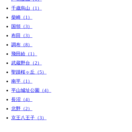
千歳烏山（1）
柴崎（1）
国領（3）
布田（3）
調布（8）
飛田給（1）
武蔵野台（2）
聖蹟桜ヶ丘（5）
南平（1）
平山城址公園（4）
長沼（4）
北野（2）
京王八王子（3）