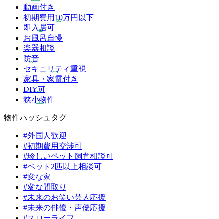
動画付き
初期費用10万円以下
即入居可
お風呂自慢
楽器相談
防音
セキュリティ重視
家具・家電付き
DIY可
狭小物件
物件ハッシュタグ
#外国人歓迎
#初期費用交渉可
#珍しいペット飼育相談可
#ペット2匹以上相談可
#変な家
#変な間取り
#未来のお笑い芸人応援
#未来の俳優・声優応援
#スローライフ