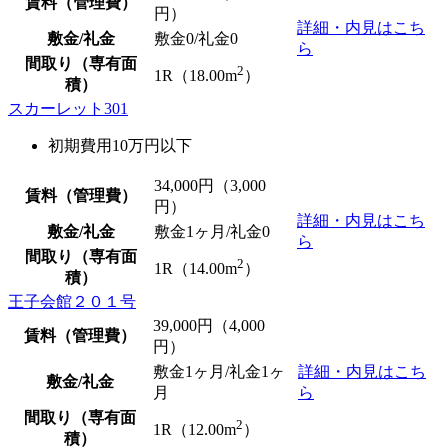
賃料（管理費）
円）
詳細・内見はこち
敷金/礼金
敷金0
/
礼金0
ら
間取り（専有面
2
1R（18.00m
）
積）
スカーレット301
初期費用10万円以下
34,000
円（3,000
賃料（管理費）
円）
詳細・内見はこち
敷金/礼金
敷金1ヶ月/
礼金0
ら
間取り（専有面
2
1R（14.00m
）
積）
王子会館２０１号
39,000
円（4,000
賃料（管理費）
円）
敷金1ヶ月/礼金1ヶ
詳細・内見はこち
敷金/礼金
月
ら
間取り（専有面
2
1R（12.00m
）
積）