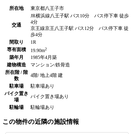
所在地
東京都八王子市
JR横浜線八王子駅 バス10分 バス停下車 徒歩
4分
交通
京王線京王八王子駅 バス12分 バス停下車 徒
歩4分
間取り
1R
2
専有面積
19.90m
築年月
1985年4月築
建物構造
マンション/鉄骨造
所在階 / 階
4階/ 地上4階 建
数
駐車場
駐車場あり
バイク置き
バイク置き場あり
場
駐輪場
駐輪場あり
この物件の近隣の施設情報