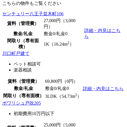
こちらの物件もご覧ください
センチュリー八王子並木町106
27,000
円（3,000
賃料（管理費）
円）
詳細・内見はこち
敷金/礼金
敷金0
/
礼金0
ら
間取り（専有面
2
1K（16.24m
）
積）
川口町戸建て
ペット相談可
楽器相談
賃料（管理費）
69,800
円（0円）
敷金/礼金
敷金0
/
礼金0
詳細・内見はこちら
2
間取り（専有面積）
3LDK（54.73m
）
ボワリシュ戸吹205
初期費用10万円以下
25,000
円（5,000