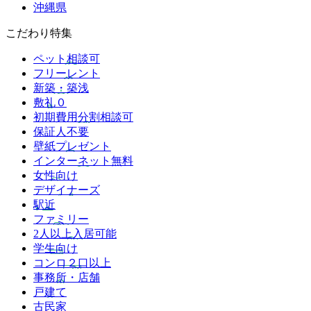
沖縄県
こだわり特集
ペット相談可
フリーレント
新築・築浅
敷礼０
初期費用分割相談可
保証人不要
壁紙プレゼント
インターネット無料
女性向け
デザイナーズ
駅近
ファミリー
2人以上入居可能
学生向け
コンロ２口以上
事務所・店舗
戸建て
古民家