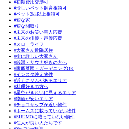
#初期費用交渉可
#珍しいペット飼育相談可
#ペット2匹以上相談可
#変な家
#変な間取り
#未来のお笑い芸人応援
#未来の俳優・声優応援
#スローライフ
#大家さん近隣居住
#街に詳しい大家さん
#銭湯・サウナ好きの方へ
#家庭菜園・ガーデニングOK
#インスタ映え物件
#近くにジムがあるエリア
#料理好きの方へ
#星空がきれいに見えるエリア
#物価が安いエリア
#チョコザップが近い物件
#ホームズに載っていない物件
#SUUMOに載っていない物件
#住人が良い人たちです
#YouTuber歓迎