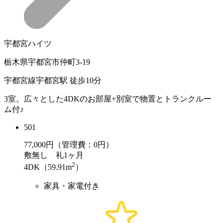
宇都宮ハイツ
栃木県宇都宮市仲町3-19
宇都宮線宇都宮駅 徒歩10分
3室。広々とした4DKのお部屋+別室で物置とトランクルー
ム付♪
501
77,000
円（管理費：0円）
敷
無し
礼
1ヶ月
2
4DK（59.91m
）
家具・家電付き