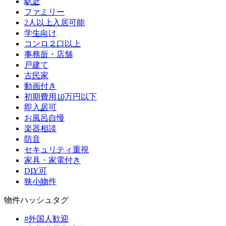
駅近
ファミリー
2人以上入居可能
学生向け
コンロ２口以上
事務所・店舗
戸建て
古民家
動画付き
初期費用10万円以下
即入居可
お風呂自慢
楽器相談
防音
セキュリティ重視
家具・家電付き
DIY可
狭小物件
物件ハッシュタグ
#外国人歓迎