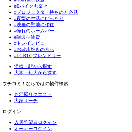
#Eバイクも楽々
#プロジェクター持ちの方必見
#夜型の生活にぴったり
#映画の聖地に移住
#憧れのホームバー
#譲渡型賃貸
#トレインビュー
#お散歩好きの方へ
#LGBTQフレンドリー
沿線・駅から探す
大学・短大から探す
ウチコミ！ならではの物件検索
お部屋リクエスト
大家サーチ
ログイン
入居希望者ログイン
オーナーログイン