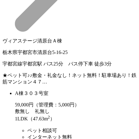
ヴィアステージ清原台Ａ棟
栃木県宇都宮市清原台5-16-25
宇都宮線宇都宮駅 バス25分 バス停下車 徒歩3分
★ペット可♪♪敷金・礼金なし！ネット無料！駐車場あり！鉄
筋マンション４７…
A棟３０３号室
59,000
円（管理費：5,000円）
敷
無し
礼
無し
2
1LDK（47.63m
）
ペット相談可
インターネット無料