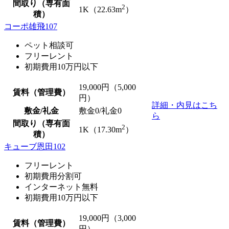
間取り（専有面
2
1K（22.63m
）
積）
コーポ雄飛107
ペット相談可
フリーレント
初期費用10万円以下
19,000
円（5,000
賃料（管理費）
円）
詳細・内見はこち
敷金/礼金
敷金0
/
礼金0
ら
間取り（専有面
2
1K（17.30m
）
積）
キューブ恩田102
フリーレント
初期費用分割可
インターネット無料
初期費用10万円以下
19,000
円（3,000
賃料（管理費）
円）