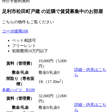
仲介手数料無料
足利市松田町戸建 の近隣で賃貸募集中のお部屋
こちらの物件もご覧ください
コーポ雄飛108
ペット相談可
フリーレント
初期費用10万円以下
19,000
円（5,000
賃料（管理費）
円）
詳細・内見はこち
敷金/礼金
敷金0
/
礼金0
ら
間取り（専有面
2
1K（17.30m
）
積）
本郷ハイツ B109
32,000
円（2,000
賃料（管理費）
円）
詳細・内見はこち
敷金/礼金
敷金0
/
礼金0
ら