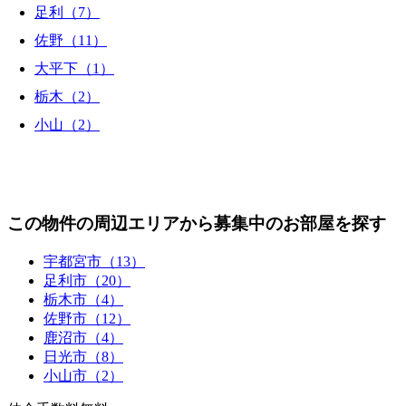
足利（7）
佐野（11）
大平下（1）
栃木（2）
小山（2）
この物件の周辺エリアから募集中のお部屋を探す
宇都宮市（13）
足利市（20）
栃木市（4）
佐野市（12）
鹿沼市（4）
日光市（8）
小山市（2）