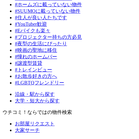
#ホームズに載っていない物件
#SUUMOに載っていない物件
#住人が良い人たちです
#YouTuber歓迎
#Eバイクも楽々
#プロジェクター持ちの方必見
#夜型の生活にぴったり
#映画の聖地に移住
#憧れのホームバー
#譲渡型賃貸
#トレインビュー
#お散歩好きの方へ
#LGBTQフレンドリー
沿線・駅から探す
大学・短大から探す
ウチコミ！ならではの物件検索
お部屋リクエスト
大家サーチ