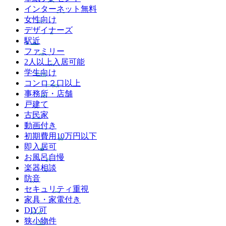
インターネット無料
女性向け
デザイナーズ
駅近
ファミリー
2人以上入居可能
学生向け
コンロ２口以上
事務所・店舗
戸建て
古民家
動画付き
初期費用10万円以下
即入居可
お風呂自慢
楽器相談
防音
セキュリティ重視
家具・家電付き
DIY可
狭小物件