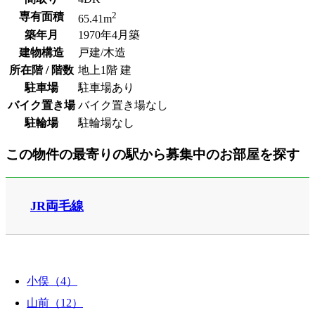
2
専有面積
65.41m
築年月
1970年4月築
建物構造
戸建/木造
所在階 / 階数
地上1階 建
駐車場
駐車場あり
バイク置き場
バイク置き場なし
駐輪場
駐輪場なし
この物件の最寄りの駅から募集中のお部屋を探す
JR両毛線
小俣（4）
山前（12）