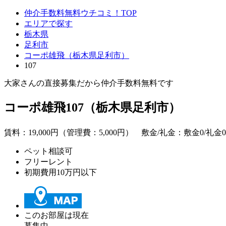
仲介手数料無料ウチコミ！TOP
エリアで探す
栃木県
足利市
コーポ雄飛（栃木県足利市）
107
大家さんの直接募集だから
仲介手数料無料
です
コーポ雄飛107（栃木県足利市）
賃料：
19,000
円（管理費：5,000円） 敷金/礼金：
敷金0
/
礼金0
ペット相談可
フリーレント
初期費用10万円以下
このお部屋は現在
募集中