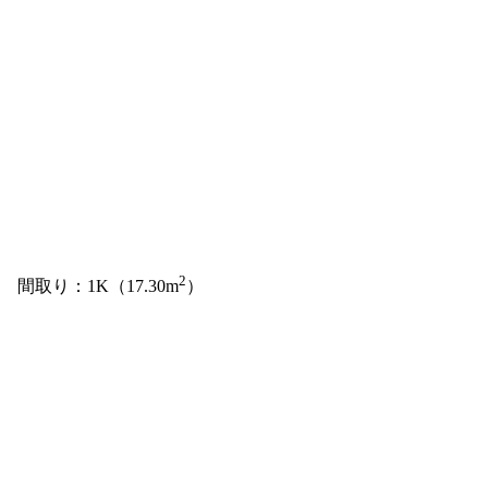
2
間取り：1K（17.30m
）