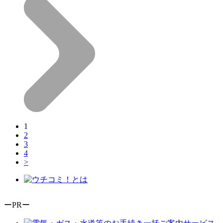
1
2
3
4
>
ーPRー