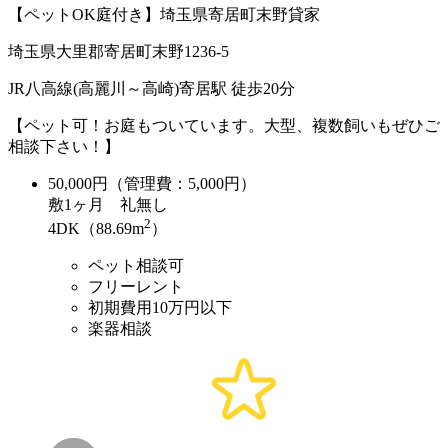
【ペットOK庭付き】埼玉県寄居町末野貸家
埼玉県大里郡寄居町末野1236-5
JR八高線(高麗川～高崎)寄居駅 徒歩20分
【ペット可！お庭もついています。大型、複数飼いもぜひご
相談下さい！】
50,000
円（管理費：5,000円）
敷
1ヶ月
礼
無し
2
4DK（88.69m
）
ペット相談可
フリーレント
初期費用10万円以下
楽器相談