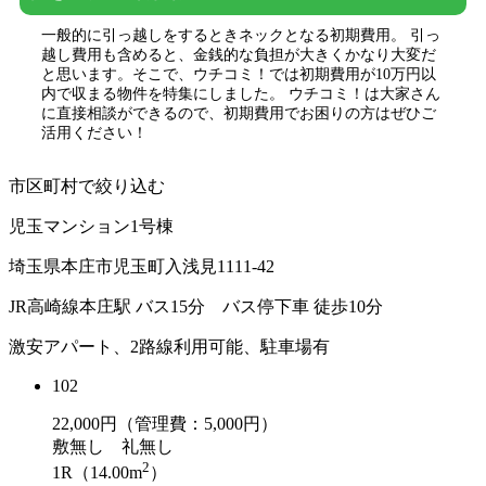
一般的に引っ越しをするときネックとなる初期費用。 引っ
越し費用も含めると、金銭的な負担が大きくかなり大変だ
と思います。そこで、ウチコミ！では初期費用が10万円以
内で収まる物件を特集にしました。 ウチコミ！は大家さん
に直接相談ができるので、初期費用でお困りの方はぜひご
活用ください！
市区町村で絞り込む
児玉マンション1号棟
埼玉県本庄市児玉町入浅見1111-42
JR高崎線本庄駅 バス15分 バス停下車 徒歩10分
激安アパート、2路線利用可能、駐車場有
102
22,000
円（管理費：5,000円）
敷
無し
礼
無し
2
1R（14.00m
）