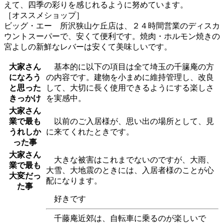
えて、四季の彩りを感じれるように努めています。
［オススメショップ］
ビッグ・エー 所沢狭山ケ丘店は、２４時間営業のディスカ
ウントスーパーで、安くて便利です。焼肉・ホルモン焼きの
宮よしの新鮮なレバーは安くて美味しいです。
大家さん
基本的に以下の項目は全て埼玉の千籘庵の方
になろう
の内容です。建物を小まめに維持管理し、改良
と思った
して、大切に長く使用できるようにする楽しさ
きっかけ
を実感中。
大家さん
業で最も
以前のご入居様が、思い出の場所として、見
うれしか
に来てくれたときです。
った事
大家さん
大きな被害はこれまでないのですが、大雨、
業で最も
大雪、大地震のときには、入居者様のことが心
大変だっ
配になります。
た事
好きです
千藤庵近郊は、自転車に乗るのが楽しいで