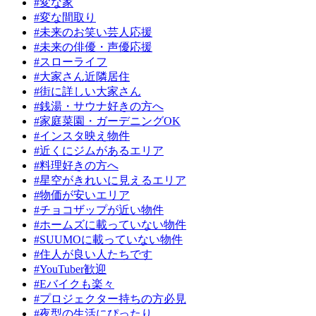
#変な家
#変な間取り
#未来のお笑い芸人応援
#未来の俳優・声優応援
#スローライフ
#大家さん近隣居住
#街に詳しい大家さん
#銭湯・サウナ好きの方へ
#家庭菜園・ガーデニングOK
#インスタ映え物件
#近くにジムがあるエリア
#料理好きの方へ
#星空がきれいに見えるエリア
#物価が安いエリア
#チョコザップが近い物件
#ホームズに載っていない物件
#SUUMOに載っていない物件
#住人が良い人たちです
#YouTuber歓迎
#Eバイクも楽々
#プロジェクター持ちの方必見
#夜型の生活にぴったり