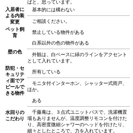
ばと、思っています。
入居者に
基本的には構わない
よる内装
ご相談ください。
変更
ペット飼
禁止している物件がある
育
白系以外の色の物件がある
壁の色
外観は、白ベースに緑のラインをアクセント
として入れています。
防犯・セ
所有している
キュリテ
ィ面でア
モニタ付インターホン、シャッター式雨戸、
ピールで
ほか。
きる物件
ある
千藤庵は、３点式ユニットバスで、洗濯機置
水回りの
場もありませんが、温度調整リモコンを付けた
こだわり
り、高密度微細シャワーのヘッドを付けたり、
細々としたところで、力を入れています。