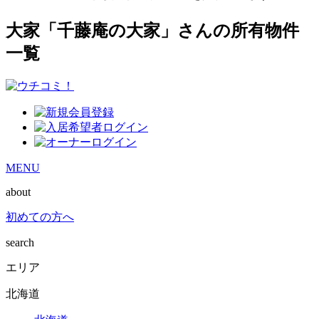
大家「千藤庵の大家」さんの所有物件
一覧
MENU
about
初めての方へ
search
エリア
北海道