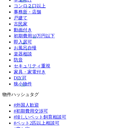
コンロ２口以上
事務所・店舗
戸建て
古民家
動画付き
初期費用10万円以下
即入居可
お風呂自慢
楽器相談
防音
セキュリティ重視
家具・家電付き
DIY可
狭小物件
物件ハッシュタグ
#外国人歓迎
#初期費用交渉可
#珍しいペット飼育相談可
#ペット2匹以上相談可