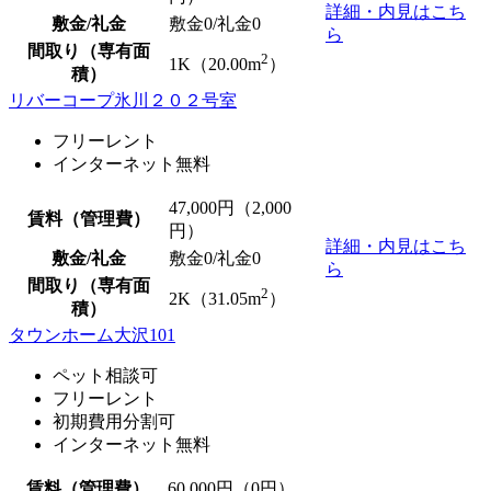
詳細・内見はこち
敷金/礼金
敷金0
/
礼金0
ら
間取り（専有面
2
1K（20.00m
）
積）
リバーコープ氷川２０２号室
フリーレント
インターネット無料
47,000
円（2,000
賃料（管理費）
円）
詳細・内見はこち
敷金/礼金
敷金0
/
礼金0
ら
間取り（専有面
2
2K（31.05m
）
積）
タウンホーム大沢101
ペット相談可
フリーレント
初期費用分割可
インターネット無料
賃料（管理費）
60,000
円（0円）