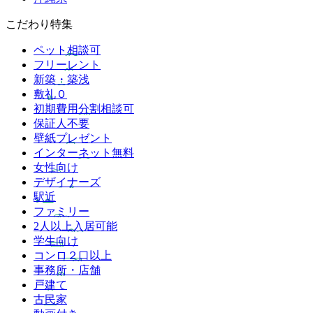
こだわり特集
ペット相談可
フリーレント
新築・築浅
敷礼０
初期費用分割相談可
保証人不要
壁紙プレゼント
インターネット無料
女性向け
デザイナーズ
駅近
ファミリー
2人以上入居可能
学生向け
コンロ２口以上
事務所・店舗
戸建て
古民家