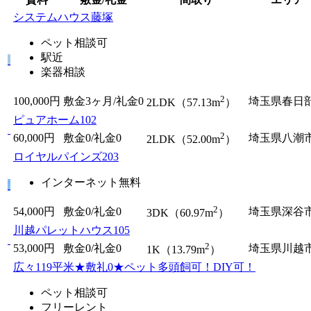
システムハウス藤塚
ペット相談可
駅近
楽器相談
2
100,000円
敷金3ヶ月/
礼金0
埼玉県春日
2LDK（57.13m
）
ピュアホーム102
2
60,000円
敷金0
/
礼金0
埼玉県八潮
2LDK（52.00m
）
ロイヤルパインズ203
インターネット無料
2
54,000円
敷金0
/
礼金0
埼玉県深谷
3DK（60.97m
）
川越パレットハウス105
2
53,000円
敷金0
/
礼金0
埼玉県川越
1K（13.79m
）
広々119平米★敷礼0★ペット多頭飼可！DIY可！
ペット相談可
フリーレント