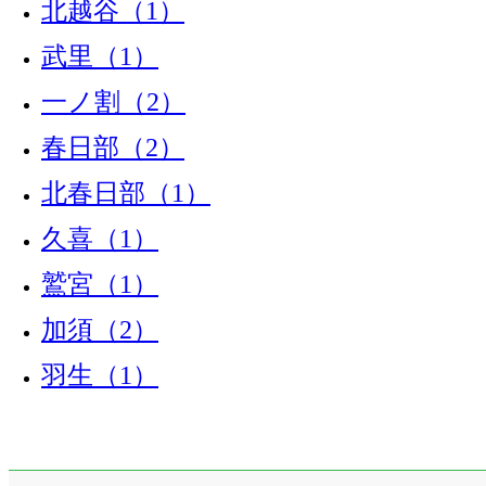
北越谷（1）
武里（1）
一ノ割（2）
春日部（2）
北春日部（1）
久喜（1）
鷲宮（1）
加須（2）
羽生（1）