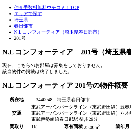
仲介手数料無料ウチコミ！TOP
エリアで探す
埼玉県
春日部市
N.L コンフォーティア（埼玉県春日部市）
201号
N.L コンフォーティア 201号（埼玉県
現在、こちらのお部屋は募集をしておりません。
該当物件の掲載は終了しました。
N.L コンフォーティア 201号の物件概要
所在地
〒3440048 埼玉県春日部市
東武アーバンパークライン（東武野田線）豊春駅
交通
東武アーバンパークライン（東武野田線）八木崎
東武伊勢崎線春日部駅 徒歩29分
2
間取り
専有面積
築年月
1K
25.00m