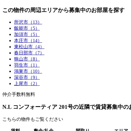
この物件の周辺エリアから募集中のお部屋を探す
所沢市（13）
飯能市（5）
加須市（5）
本庄市（14）
東松山市（4）
春日部市（7）
狭山市（8）
羽生市（1）
鴻巣市（10）
深谷市（9）
上尾市（2）
仲介手数料無料
N.L コンフォーティア 201号の近隣で賃貸募集中
こちらの物件もご覧ください
賃料
敷金/礼金
間取り
エリア