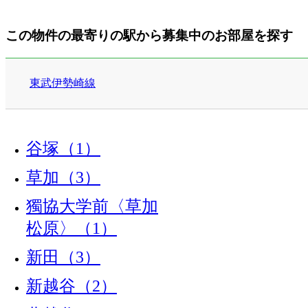
この物件の最寄りの駅から募集中のお部屋を探す
東武伊勢崎線
谷塚（1）
草加（3）
獨協大学前〈草加
松原〉（1）
新田（3）
新越谷（2）