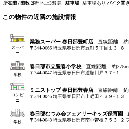
所在階 / 階数
2階/ 地上3階 建
駐車場
駐車場あり
バイク置
この物件の近隣の施設情報
業務スーパー 春日部豊町店
直線距離：約2
スーパ
〒344-0066 埼玉県春日部市豊町５丁目１３−８
ー
春日部市立豊春小学校
直線距離：約275m
〒344-0047 埼玉県春日部市道順川戸３７−１
学校
ミニストップ 春日部豊春店
直線距離：約3
コンビ
〒344-0046 埼玉県春日部市上蛭田４３９−１３
ニ
春日部むつみ会フェアリーキッズ保育園
〒344-0048 埼玉県春日部市南中曽根７５３−
学校