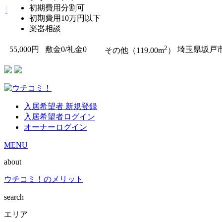
初期費用分割可
初期費用10万円以下
楽器相談
2
55,000円
敷金0
/
礼金0
埼玉県坂戸
その他（119.00m
）
入居希望者 新規登録
入居希望者ログイン
オーナーログイン
MENU
about
ウチコミ！のメリット
search
エリア