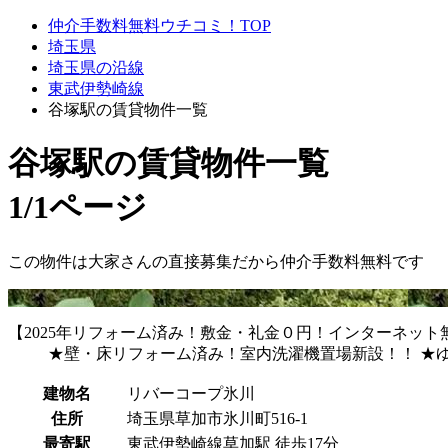
仲介手数料無料ウチコミ！TOP
埼玉県
埼玉県の沿線
東武伊勢崎線
谷塚駅の賃貸物件一覧
谷塚駅
の賃貸物件一覧
1/1ページ
この物件は大家さんの直接募集だから
仲介手数料無料
です
【2025年リフォーム済み！敷金・礼金０円！インターネッ
★壁・床リフォーム済み！室内洗濯機置場新設！！ ★ゆ
建物名
リバーコープ氷川
住所
埼玉県草加市氷川町516-1
最寄駅
東武伊勢崎線草加駅 徒歩17分